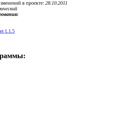
изменений в проекте:
28.10.2011
фический
рования:
t 1.1.5
граммы: