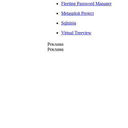
Fleeting Password Manager
Metasploit Project
Sqlninja
Virtual Treeview
Реклама
Реклама