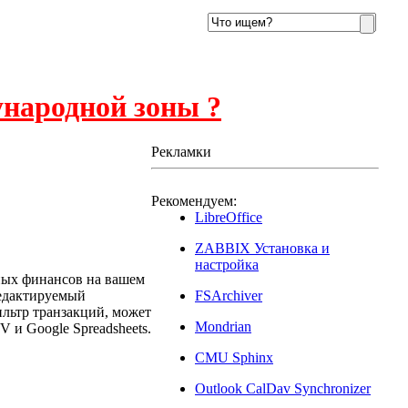
ународной зоны ?
Рекламки
Рекомендуем:
2
LibreOffice
ZABBIX Установка и
настройка
чных финансов на вашем
редактируемый
FSArchiver
ильтр транзакций, может
Mondrian
 и Google Spreadsheets.
CMU Sphinx
Outlook CalDav Synchronizer