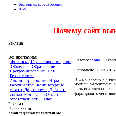
Бесплатно или свободно ?
RSS
Почему
сайт вы
Реклама
LightWallet
Все программы:
Автор:
admin
Прос
Финансы
Наука и производство
Общество
Образование
Обновлено: 26.04.2015 
Программирование
Сеть
Безопасность
Это маленькое, но оче
Администрирование
Игры
мобильном телефоне. L
Рабочий стол
Компьютерные
пользователем список 
советы
Другие темы
Добавить
формировать месячные о
статью
Контакты и Отказ от
ответственности
О нас
Реклама
Голосования
Какой операционной системой Вы