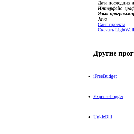
Дата последних 
Интерфейс
гра
Язык программи
Java
Сайт проекта
Скачать LightWalle
Другие про
iFreeBudget
ExpenseLogger
UnkleBill