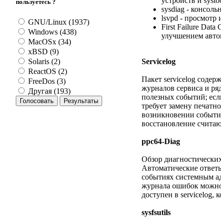
устройств и systo
пользуетесь ?
sysdiag - консол
lsvpd - просмотр 
GNU/Linux (1937)
First Failure Da
Windows (438)
улучшением авто
MacOSx (34)
xBSD (9)
Servicelog
Solaris (2)
ReactOS (2)
Пакет servicelog соде
FreeDos (3)
журналов сервиса и ря
Другая (193)
полезных событий; есл
требует замену печатн
возникновении событий
восстановление счита
ppc64-Diag
Обзор диагностических 
Автоматические ответы
событиях системным а
журнала ошибок можно н
доступен в servicelog,
sysfsutils