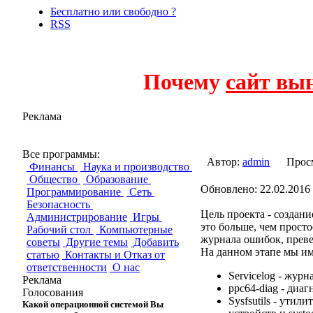
Бесплатно или свободно ?
RSS
Почему
сайт вы
Реклама
Linux Diagnostic
Все программы:
Автор:
admin
Прос
Финансы
Наука и производство
Общество
Образование
Обновлено: 22.02.2016 
Программирование
Сеть
Безопасность
Цель проекта - создан
Администрирование
Игры
это больше, чем просто
Рабочий стол
Компьютерные
журнала ошибок, преве
советы
Другие темы
Добавить
На данном этапе мы им
статью
Контакты и Отказ от
ответственности
О нас
Servicelog - жур
Реклама
ppc64-diag - диа
Голосования
Sysfsutils - утил
Какой операционной системой Вы