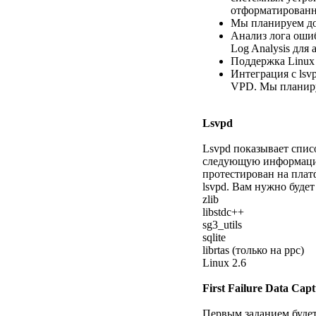
отформатированн
Мы планируем до
Анализ лога ошиб
Log Analysis для
Поддержка Linux 
Интеграция с lsv
VPD. Мы планируе
Lsvpd
Lsvpd показывает спис
следующую информацию
протестирован на платф
lsvpd. Вам нужно будет 
zlib
libstdc++
sg3_utils
sqlite
librtas (только на ppc)
Linux 2.6
First Failure Data Cap
Первым заданием будет