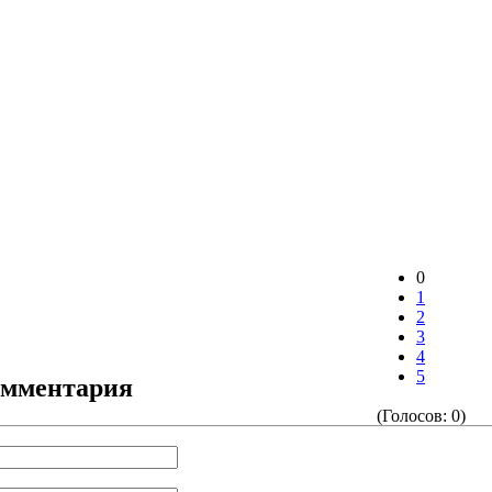
0
1
2
3
4
5
омментария
(Голосов: 0)