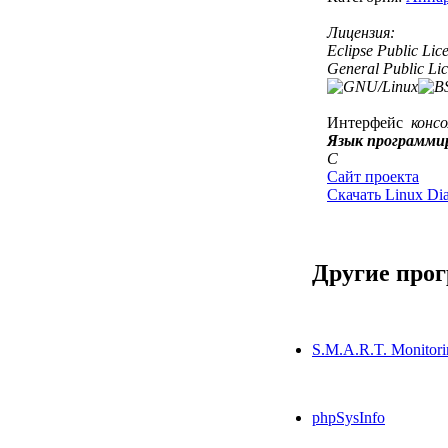
Лицензия:
Eclipse Public Li
General Public Li
Интерфейс
конс
Язык программи
C
Сайт проекта
Скачать Linux Dia
Другие про
S.M.A.R.T. Monitori
phpSysInfo