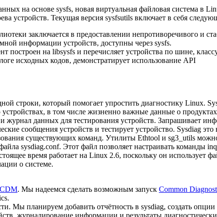
анных на основе sysfs, новая виртуальная файловая система в Lin
ева устройств. Текущая версия sysfsutils включает в себя следую
библиотеки заключается в предоставлении непротиворечивого и с
емной информации устройств, доступны через sysfs.
ент построен на libsysfs и перечисляет устройства по шине, класс
алоге исходных кодов, демонстратирует использование API
ной строки, который помогает упростить диагностику Linux. Sy
стройствах, в том числе жизненно важные данные о продуктах,
и журнал данных для тестирования устройств. Запрашивает инф
еские сообщения устройств и тестирует устройство. Sysdiag это
ования существующих команд. Утилиты Ethtool и sg3_utils можн
йла sysdiag.conf. Этот файл позволяет настраивать команды inquiry
астоящее время работает на Linux 2.6, поскольку он использует ф
ации о системе.
/CDM
. Мы надеемся сделать возможным запуск
Common Diagnost
cs.
ти. Мы планируем добавить отчётность в sysdiag, создать опци
йств, журналирование информации и результаты диагностических