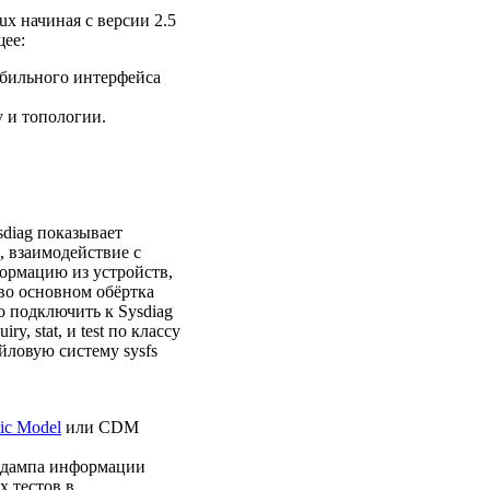
ux начиная с версии 2.5
щее:
табильного интерфейса
у и топологии.
sdiag показывает
 взаимодействие с
ормацию из устройств,
 во основном обёртка
о подключить к Sysdiag
, stat, и test по классу
айловую систему sysfs
ic Model
или CDM
и дампа информации
 тестов в