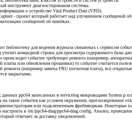
ol, библиотека шин, классов устройств и систем устройств.
ьный инструмент диагностирования системы.
информации о устройстве Vital Product Data (VPD).
ta Capture - проект который работает над улучшением сообщений о
матизации сообщений об ошибках.
ржит библиотеку для ведения журнала связанных с сервисом собы
д утилит командной строки для просмотра содержимого базы да
и происходит событие требующее ремонта (например, аппаратны
ой платы или обновления прошивки) то событие считается поле
 ремонта (например замена FRU (печатная плата), все открыты
ются закрытыми.
данных ppc64 записанных в servicelog микрокодами System p или
 на такие события как условия окружения, прогнозирование отк
дминистраторам или подключенным фреймворкам. Некоторые па
астроить в /etc/ppc64-diag/ppc64-diag.config. Анализ, проведен
 который отвечает за доставку уведомлений.