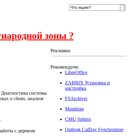
ународной зоны ?
Рекламки
Рекомендуем:
016
LibreOffice
ZABBIX Установка и
настройка
. Диагностика системы
ных о сбоях, анализе
FSArchiver
Mondrian
CMU Sphinx
.
Outlook CalDav Synchronizer
 работы с деревом