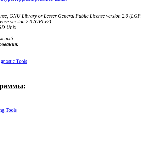
cense, GNU Library or Lesser General Public License version 2.0 (L
cense version 2.0 (GPLv2)
ольный
рования:
gnostic Tools
граммы:
ng Tools