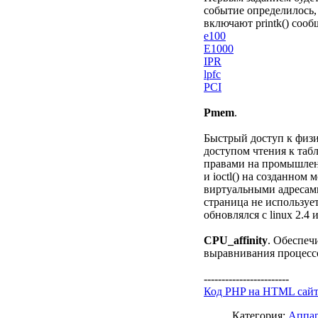
событие определилось
включают printk() соо
e100
E1000
IPR
lpfc
PCI
Pmem
.
Быстрый доступ к физи
доступом чтения к табл
правами на промышлен
и ioctl() на созданном
виртуальными адресами
страница не используе
обновлялся с linux 2.4
CPU_affinity
. Обеспеч
выравнивания процессо
------------------------
Код PHP на HTML сай
Категория:
Аппар