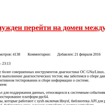
нужден перейти на домен межд
 Tools
мотров: 4138
Комментарии:
Добавлен: 21 февраля 2
- 23:13
ие более совершенных инструментов диагностики ОС GNu/Linux
е выполнение диагностических тестов; мы заботимся о сборе дан
нтивном тестировании и сборе информации о системе.
еем:
нал для поддержания данных, относящихся к системным событиям
гностирование платформ ppc64.
иты, которые работают с sysfs включая libsysf, библиотека API для