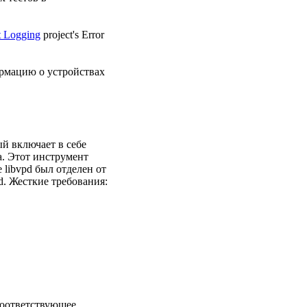
t Logging
project's Error
ормацию о устройствах
й включает в себе
. Этот инструмент
 libvpd был отделен от
pd. Жесткие требования:
соответствующее