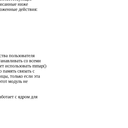
писанные ниже
ложенные действия:
ства пользователя
танавливать со всеми
ет использовать mmap()
 память связать с
цы, только если эта
 этот модуль не
ботает с ядром для