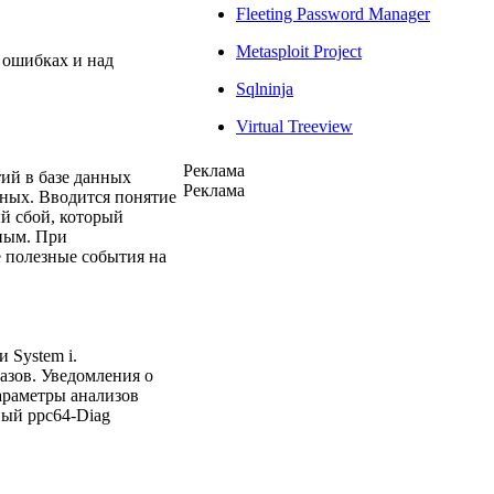
Fleeting Password Manager
Metasploit Project
б ошибках и над
Sqlninja
Virtual Treeview
Реклама
тий в базе данных
Реклама
нных. Вводится понятие
й сбой, который
зным. При
е полезные события на
 System i.
азов. Уведомления о
раметры анализов
ный ppc64-Diag