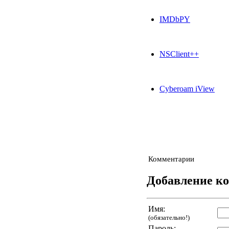
IMDbPY
NSClient++
Cyberoam iView
Комментарии
Добавление к
Имя:
(обязательно!)
Пароль: