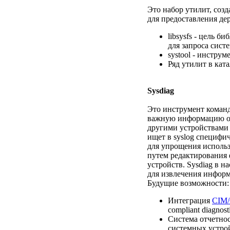
Это набор утилит, созд
для предоставления дер
libsysfs - цель 
для запроса сист
systool - инструм
Ряд утилит в кат
Sysdiag
Это инструмент команд
важную информацию о у
другими устройствами 
ищет в syslog специфич
для упрощения использ
путем редактирования фа
устройств. Sysdiag в н
для извлечения информ
Будущие возможности:
Интеграция
CIM
compliant diagnosti
Система отчетнос
системных устро