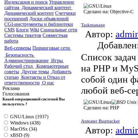
Индексация и поиск
Управление
сайтом
Динамический контент
Сделано на:
Objective-C
Динамический контент
Счетчики
посещений
Доски объявлений
CGI-инструменты и библиотеки
Taskmanage
CMS
Блоги
Wiki
Социальные сети
Автор:
admi
Системы тикетов
Совместная
работа
Добавле
Веб-серверы
Пиринговые сети
Список задач
Безопасность
Администрирование
Игры
на PHP и MyS
Рабочий стол
Компьютерные
советы
Другие темы
Добавить
собой один ф
статью
Контакты и Отказ от
ответственности
О нас
любой веб-се
Реклама
Голосования
Какой операционной системой Вы
пользуетесь ?
Сделано на:
PHP
GNU/Linux (1937)
Anteater Bugtracker
Windows (438)
Автор:
admi
MacOSx (34)
xBSD (9)