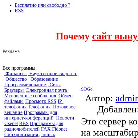
Бесплатно или свободно ?
RSS
Почему
сайт выну
Реклама
Совместная рабо
Все программы:
Финансы
Наука и производство
Общество
Образование
Программирование
Сеть
SOGo
Браузеры
Электронная почта
Автор:
admi
Мгновенные сообщения
Обмен
файлами
Просмотр RSS
IP-
Добавле
телефония
Телефония
Потоковое
вещание
Программы для
интернет-конференций
Новости
Это сервер к
Usenet
BBS
Программы для
радиолюбителей
FAX
Fidonet
на масштабир
Синхронизация данных