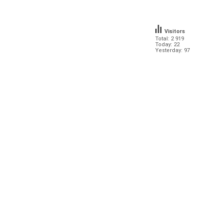
Visitors
Total: 2 919
Today: 22
Yesterday: 97