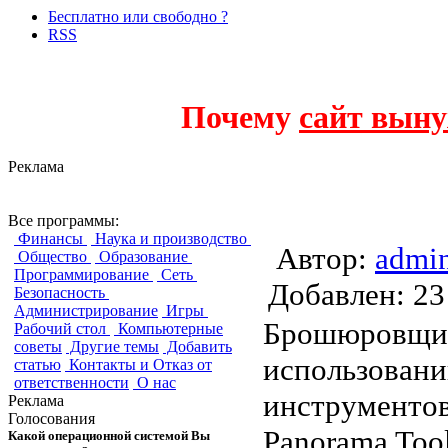
Бесплатно или свободно ?
RSS
Почему
сайт выну
Реклама
Hugin
Все программы:
Финансы
Наука и производство
Автор:
admi
Общество
Образование
Программирование
Сеть
Добавлен:
Безопасность
Администрирование
Игры
Брошюровщик
Рабочий стол
Компьютерные
советы
Другие темы
Добавить
использовани
статью
Контакты и Отказ от
ответственности
О нас
инструментов
Реклама
Голосования
Panorama Too
Какой операционной системой Вы