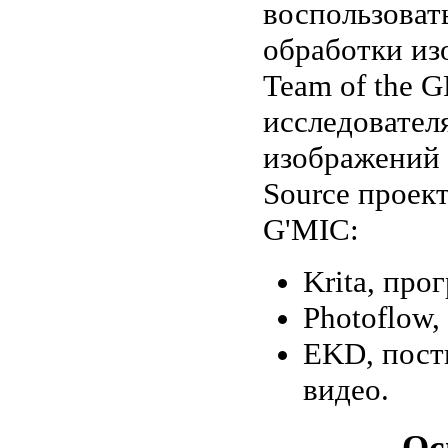
воспользоват
обработки из
Team of the 
исследовател
изображений 
Source проек
G'MIC:
Krita, про
Photoflow
EKD, пост
видео.
Ос