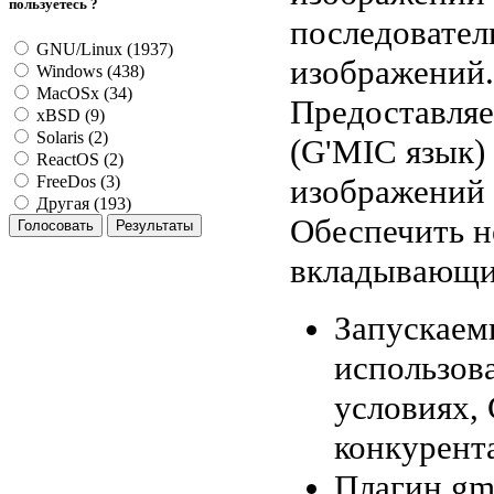
пользуетесь ?
последовател
GNU/Linux (1937)
изображений. 
Windows (438)
MacOSx (34)
Предоставляе
xBSD (9)
Solaris (2)
(G'MIC язык)
ReactOS (2)
изображений 
FreeDos (3)
Другая (193)
Обеспечить н
вкладывающи
Запускаем
использова
условиях,
конкурент
Плагин gm