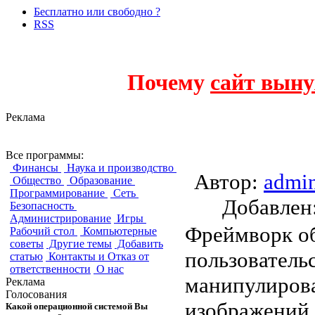
Бесплатно или свободно ?
RSS
Почему
сайт выну
Реклама
G'MIC
Все программы:
Финансы
Наука и производство
Автор:
admi
Общество
Образование
Программирование
Сеть
Добавле
Безопасность
Администрирование
Игры
Фреймворк об
Рабочий стол
Компьютерные
советы
Другие темы
Добавить
пользователь
статью
Контакты и Отказ от
ответственности
О нас
манипулирова
Реклама
Голосования
изображений 
Какой операционной системой Вы