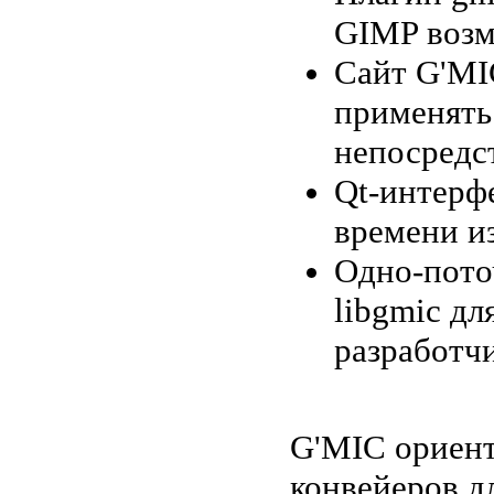
GIMP возм
Сайт G'MI
применять
непосредст
Qt-интерфе
времени и
Одно-пото
libgmic дл
разработчи
G'MIC ориент
конвейеров д