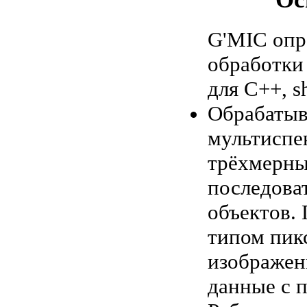
G'MIC опр
обработки
для C++, s
Обрабатыв
мультиспек
трёхмерны
последова
объектов.
типом пик
изображени
данные с 