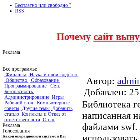
Бесплатно или свободно ?
RSS
Почему
сайт выну
Реклама
Ming
Все программы:
Финансы
Наука и производство
Автор:
admi
Общество
Образование
Программирование
Сеть
Добавлен:
Безопасность
Администрирование
Игры
Библиотека ге
Рабочий стол
Компьютерные
советы
Другие темы
Добавить
написанная н
статью
Контакты и Отказ от
ответственности
О нас
файлами swf.
Реклама
Голосования
использовать 
Какой операционной системой Вы