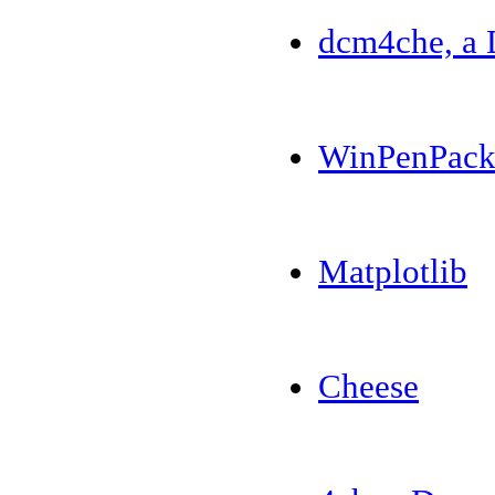
dcm4che, a
WinPenPac
Matplotlib
Cheese