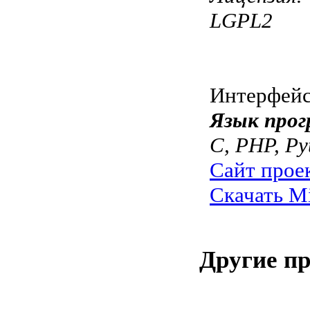
LGPL2
Интерфей
Язык прог
C, PHP, Py
Сайт прое
Скачать M
Другие п