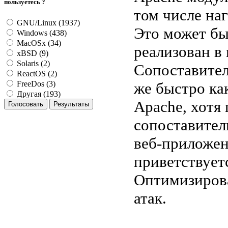
пользуетесь ?
том числе на
GNU/Linux (1937)
Это может бы
Windows (438)
MacOSx (34)
реализован в
xBSD (9)
Solaris (2)
Сопоставител
ReactOS (2)
же быстро как
FreeDos (3)
Другая (193)
Apache, хотя
сопоставител
веб-приложен
приветствуетс
Оптимизирова
атак.