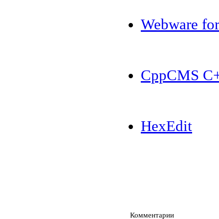
Webware for
CppCMS C+
HexEdit
Комментарии