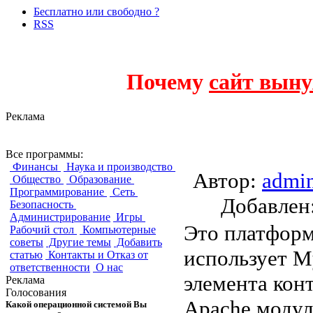
Бесплатно или свободно ?
RSS
Почему
сайт выну
Реклама
MVProc FastGCI
Все программы:
Финансы
Наука и производство
Автор:
admi
Общество
Образование
Программирование
Сеть
Добавле
Безопасность
Администрирование
Игры
Это платформ
Рабочий стол
Компьютерные
советы
Другие темы
Добавить
использует M
статью
Контакты и Отказ от
ответственности
О нас
элемента кон
Реклама
Голосования
Apache модул
Какой операционной системой Вы