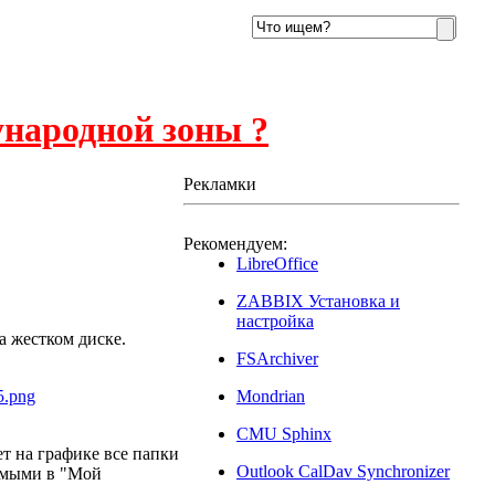
ународной зоны ?
Рекламки
Рекомендуем:
4
LibreOffice
ZABBIX Установка и
настройка
а жестком диске.
FSArchiver
Mondrian
CMU Sphinx
т на графике все папки
Outlook CalDav Synchronizer
имыми в "Мой