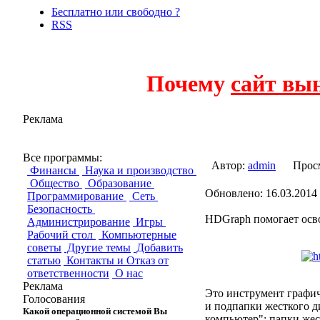
Бесплатно или свободно ?
RSS
Почему
сайт вы
Реклама
HDGraph
Все программы:
Автор:
admin
Прос
Финансы
Наука и производство
Общество
Образование
Обновлено: 16.03.2014 
Программирование
Сеть
Безопасность
HDGraph помогает осво
Администрирование
Игры
Рабочий стол
Компьютерные
советы
Другие темы
Добавить
статью
Контакты и Отказ от
ответственности
О нас
Реклама
Это инструмент графич
Голосования
и подпапки жесткого 
Какой операционной системой Вы
компьютер": папки жест