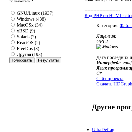
пользуетесь ?
------------------------
GNU/Linux (1937)
Код PHP на HTML сай
Windows (438)
MacOSx (34)
Категория:
Файло
xBSD (9)
Лицензия:
Solaris (2)
GPL2
ReactOS (2)
FreeDos (3)
Другая (193)
Дата последних 
Интерфейс
гра
Язык программи
C#
Сайт проекта
Скачать HDGraph 
Другие про
UltraDefrag