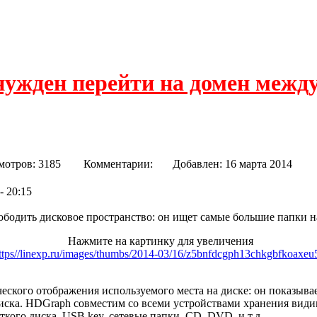
нужден перейти на домен межд
мотров: 3185
Комментарии:
Добавлен: 16 марта 201
- 20:15
бодить дисковое пространство: он ищет самые большие папки н
Нажмите на картинку для увеличения
еского отображения используемого места на диске: он показывае
диска. HDGraph совместим со всеми устройствами хранения вид
кого диска, USB key, сетевые папки, CD, DVD, и т.д. ..