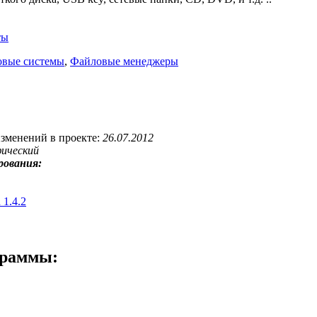
ты
вые системы
,
Файловые менеджеры
изменений в проекте:
26.07.2012
фический
рования:
1.4.2
граммы: