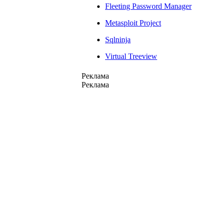
Fleeting Password Manager
Metasploit Project
Sqlninja
Virtual Treeview
Реклама
Реклама