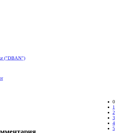
uke ("DBAN")
er
0
1
2
3
4
5
омментария