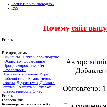
Бесплатно или свободно ?
RSS
Почему
сайт выну
Реклама
Apache Hadoop
Все программы:
Финансы
Наука и производство
Автор:
admi
Общество
Образование
Программирование
Сеть
Добавле
Безопасность
Администрирование
Игры
Рабочий стол
Компьютерные
советы
Другие темы
Добавить
Обновлено: 1.
статью
Контакты и Отказ от
ответственности
О нас
Реклама
Голосования
Программная 
Какой операционной системой Вы