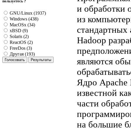
пользуетесь ?
и обработки 
GNU/Linux (1937)
из компьютер
Windows (438)
MacOSx (34)
стандартных 
xBSD (9)
Solaris (2)
Hadoop разра
ReactOS (2)
предположени
FreeDos (3)
Другая (193)
являются обы
обрабатывать
Ядро Apache 
известной как
части обрабо
программиров
на большие б