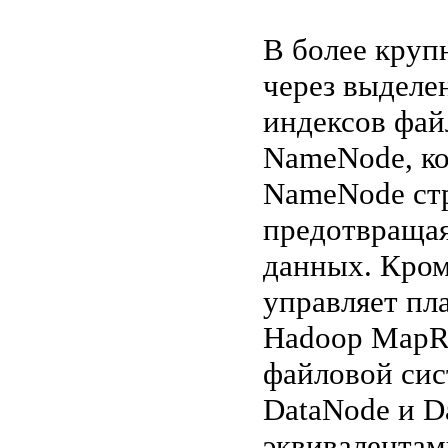
В более круп
через выделе
индексов фай
NameNode, к
NameNode ст
предотвращая
данных. Кром
управляет пл
Hadoop MapRe
файловой си
DataNode и D
эквивалентам