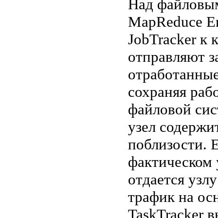
Над файловы
MapReduce En
JobTracker к
отправляют з
отработанные
сохраняя раб
файловой сист
узел содержи
поблизости. 
фактическом 
отдается узлу
трафик на ос
TaskTracker 