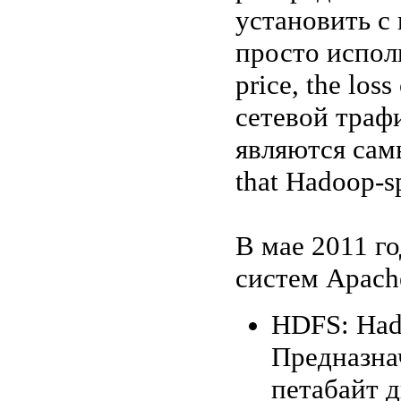
установить с
просто исполь
price, the los
сетевой траф
являются самы
that Hadoop-sp
В мае 2011 г
систем Apach
HDFS: Hado
Предназна
петабайт д