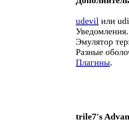
Дополнитель
udevil
или udi
Уведомления.
Эмулятор тер
Разные оболоч
Плагины
.
trile7's Adva