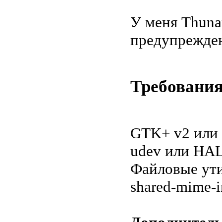
У меня Thuna
предупрежден
Требовани
GTK+ v2 или v
udev или HAL
Файловые ут
shared-mime-i