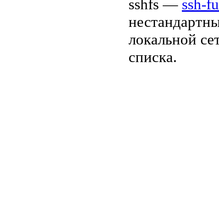
sshfs —
ssh-f
нестандартны
локальной се
списка.