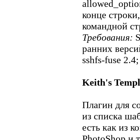
allowed_optio
конце строки
командной ст
Требования:
S
ранних версий
sshfs-fuse 2.4;
Keith's Templ
Плагин для с
из списка ша
есть как из к
PhotoShop и т.