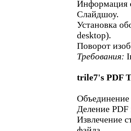
Информация 
Слайдшоу.
Установка обо
desktop).
Поворот изоб
Требования:
I
trile7's PDF 
Объединение 
Деление PDF 
Извлечение с
файла.