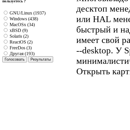
пользуетесь ?
десктоп мене
GNU/Linux (1937)
или HAL мене
Windows (438)
MacOSx (34)
быстрый и на
xBSD (9)
Solaris (2)
имеет свой р
ReactOS (2)
--desktop. У 
FreeDos (3)
Другая (193)
минималисти
Открыть кар