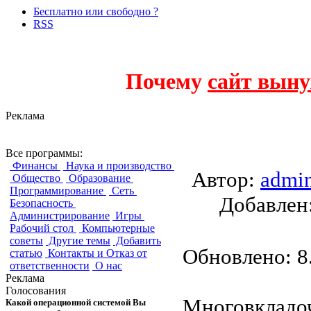
Бесплатно или свободно ?
RSS
Почему
сайт выну
Реклама
SpaceFM
Все программы:
Финансы
Наука и производство
Автор:
admi
Общество
Образование
Программирование
Сеть
Добавле
Безопасность
Администрирование
Игры
Рабочий стол
Компьютерные
советы
Другие темы
Добавить
Обновлено: 8.
статью
Контакты и Отказ от
ответственности
О нас
Реклама
Голосования
Многовкладо
Какой операционной системой Вы