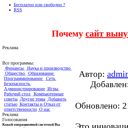
Бесплатно или свободно ?
RSS
Почему
сайт выну
Реклама
proFILE
Все программы:
Финансы
Наука и производство
Автор:
admi
Общество
Образование
Программирование
Сеть
Добавле
Безопасность
Администрирование
Игры
Рабочий стол
Компьютерные
советы
Другие темы
Добавить
Обновлено: 21
статью
Контакты и Отказ от
ответственности
О нас
Реклама
Голосования
Это инноваци
Какой операционной системой Вы