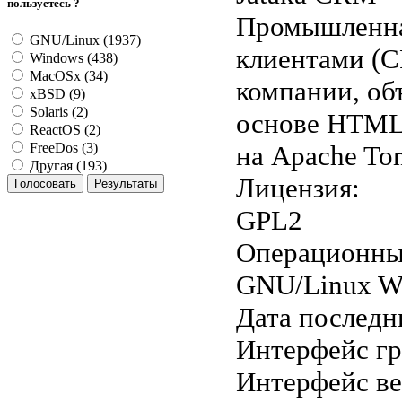
пользуетесь ?
Промышленная
GNU/Linux (1937)
клиентами (C
Windows (438)
MacOSx (34)
компании, об
xBSD (9)
Solaris (2)
основе HTML
ReactOS (2)
на Apache To
FreeDos (3)
Другая (193)
Лицензия:
GPL2
Операционны
GNU/Linux W
Дата последн
Интерфейс г
Интерфейс в