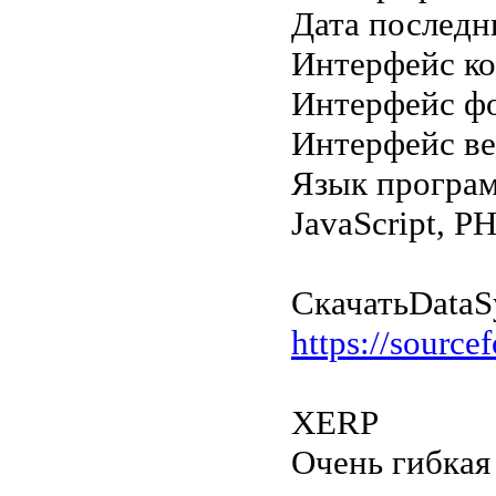
Дата последн
Интерфейс к
Интерфейс ф
Интерфейс в
Язык програ
JavaScript, P
Скачать
DataS
https://sourcef
XERP
Очень гибкая 