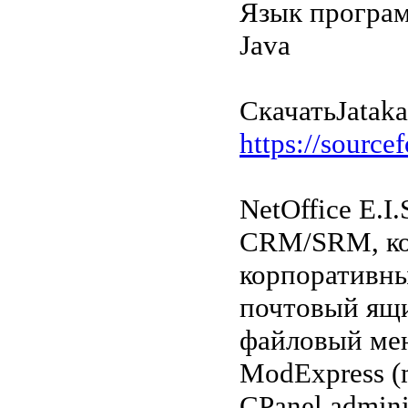
Язык програ
Java
Скачать
Jatak
https://sourcef
NetOffice E.I.
CRM/SRM, кор
корпоративны
почтовый ящи
файловый ме
ModExpress (m
CPanel adminis