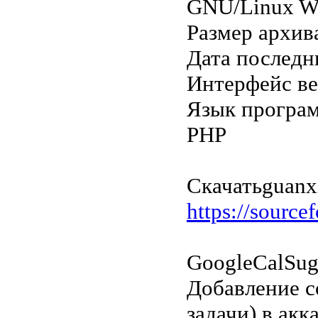
GNU/Linux W
Размер архив
Дата последн
Интерфейс в
Язык програ
PHP
Скачать
guanx
https://source
GoogleCalSu
Добавление с
задачи) в ак