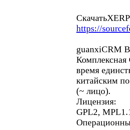
Скачать
XERP
https://sourcef
guanxiCRM Bu
Комплексная 
время единст
китайским по
(~ лицо).
Лицензия:
GPL2, MPL1.
Операционны