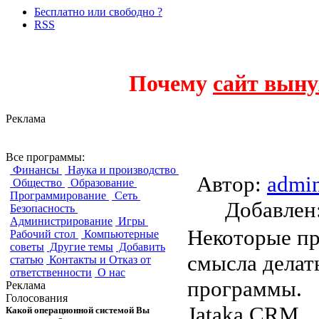
Бесплатно или свободно ?
RSS
Почему
сайт выну
Реклама
ERP и CRM. Част
Все программы:
Финансы
Наука и производство
Автор:
admi
Общество
Образование
Программирование
Сеть
Добавле
Безопасность
Администрирование
Игры
Некоторые пр
Рабочий стол
Компьютерные
советы
Другие темы
Добавить
смысла делат
статью
Контакты и Отказ от
ответственности
О нас
программы.
Реклама
Голосования
Jataka CRM
Какой операционной системой Вы