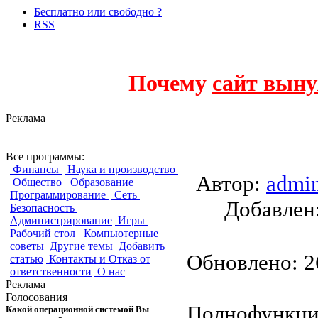
Бесплатно или свободно ?
RSS
Почему
сайт выну
Реклама
GeniusTrader
Все программы:
Финансы
Наука и производство
Автор:
admi
Общество
Образование
Программирование
Сеть
Добавле
Безопасность
Администрирование
Игры
Рабочий стол
Компьютерные
советы
Другие темы
Добавить
Обновлено: 26
статью
Контакты и Отказ от
ответственности
О нас
Реклама
Голосования
Полнофункци
Какой операционной системой Вы