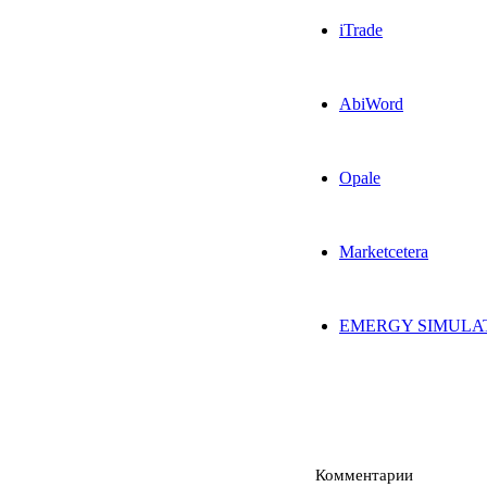
iTrade
AbiWord
Opale
Marketcetera
EMERGY SIMULA
Комментарии