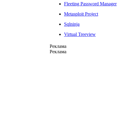
Fleeting Password Manager
Metasploit Project
Sqlninja
Virtual Treeview
Реклама
Реклама