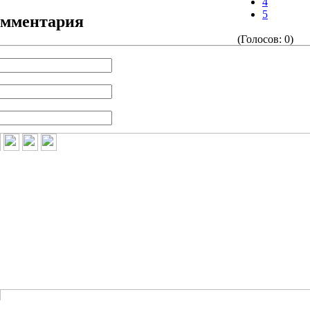
4
5
омментария
(Голосов: 0)