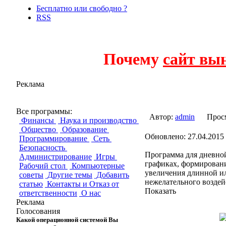
Бесплатно или свободно ?
RSS
Почему
сайт вы
Реклама
Manticore-trade
Все программы:
Автор:
admin
Прос
Финансы
Наука и производство
Общество
Образование
Обновлено: 27.04.2015 
Программирование
Сеть
Безопасность
Программа для дневной
Администрирование
Игры
графиках, формировани
Рабочий стол
Компьютерные
увеличения длинной ил
советы
Другие темы
Добавить
нежелательного воздей
статью
Контакты и Отказ от
Показать
ответственности
О нас
Реклама
Голосования
Какой операционной системой Вы