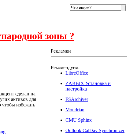
ународной зоны ?
Рекламки
Рекомендуем:
13
LibreOffice
ZABBIX Установка и
настройка
акцент сделан на
угих активов для
FSArchiver
о чтобы избежать
Mondrian
CMU Sphinx
Outlook CalDav Synchronizer