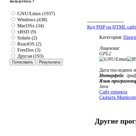
пользуетесь ?
GNU/Linux (1937)
Windows (438)
------------------------
MacOSx (34)
Код PHP на HTML сай
xBSD (9)
Категория:
Прогр
Solaris (2)
ReactOS (2)
Лицензия:
FreeDos (3)
GPL2
Другая (193)
Дата последних 
Интерфейс
гра
Язык программи
Java
Сайт проекта
Скачать Manticore-
Другие про