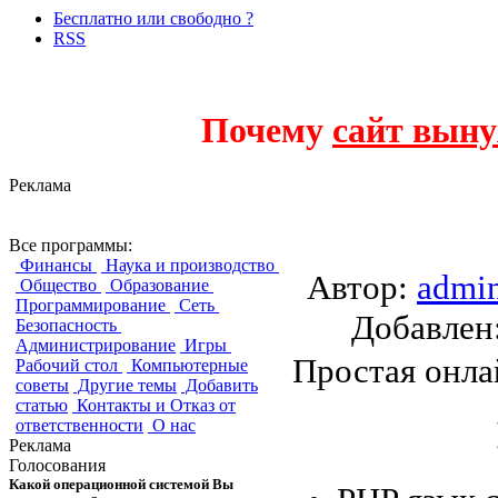
Бесплатно или свободно ?
RSS
Почему
сайт выну
Реклама
Simple Shop
Все программы:
Финансы
Наука и производство
Автор:
admi
Общество
Образование
Программирование
Сеть
Добавле
Безопасность
Администрирование
Игры
Простая онла
Рабочий стол
Компьютерные
советы
Другие темы
Добавить
статью
Контакты и Отказ от
ответственности
О нас
Реклама
Голосования
Какой операционной системой Вы