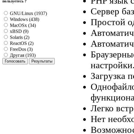
PHP язык с
пользуетесь ?
Сервер ба
GNU/Linux (1937)
Простой о
Windows (438)
MacOSx (34)
Автоматич
xBSD (9)
Solaris (2)
Автоматич
ReactOS (2)
FreeDos (3)
Браузерны
Другая (193)
настройки
Загрузка п
Однофайло
функциона
Легко вст
Нет необх
Возможнос