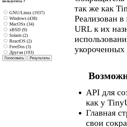
пользуетесь ?
так же как Ti
GNU/Linux (1937)
Реализован в
Windows (438)
MacOSx (34)
URL к их наз
xBSD (9)
Solaris (2)
использования
ReactOS (2)
укороченных
FreeDos (3)
Другая (193)
Возможн
API для с
как у TinyU
Главная ст
свои сокр