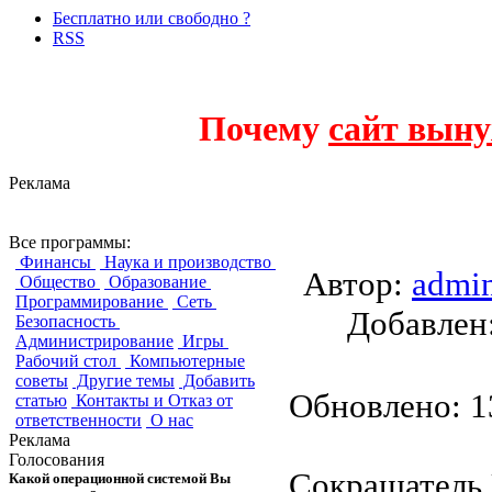
Бесплатно или свободно ?
RSS
Почему
сайт выну
Реклама
URL Shortener fo
Все программы:
Финансы
Наука и производство
Автор:
admi
Общество
Образование
Программирование
Сеть
Добавле
Безопасность
Администрирование
Игры
Рабочий стол
Компьютерные
советы
Другие темы
Добавить
Обновлено: 13
статью
Контакты и Отказ от
ответственности
О нас
Реклама
Голосования
Сокращатель 
Какой операционной системой Вы