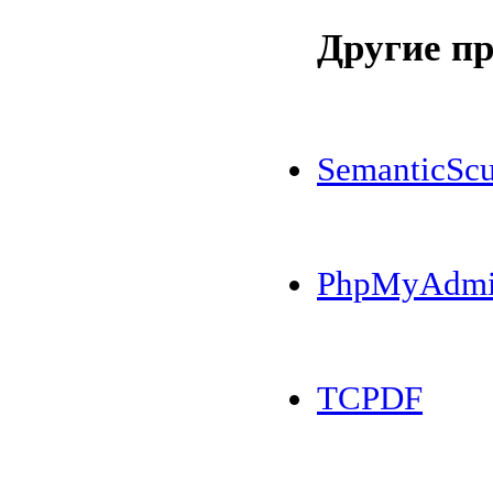
Другие п
SemanticScu
PhpMyAdm
TCPDF