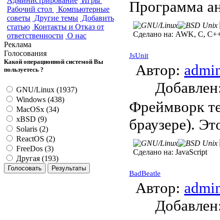
Администрирование
Игры
Программа ан
Рабочий стол
Компьютерные
советы
Другие темы
Добавить
статью
Контакты и Отказ от
Сделано на:
AWK, C, C++,
ответственности
О нас
Реклама
Голосования
JsUnit
Какой операционной системой Вы
Автор:
admi
пользуетесь ?
Добавле
GNU/Linux (1937)
Windows (438)
Фреймворк те
MacOSx (34)
xBSD (9)
браузере). Эт
Solaris (2)
ReactOS (2)
FreeDos (3)
Сделано на:
JavaScript
Другая (193)
BadBeatle
Автор:
admi
Добавле