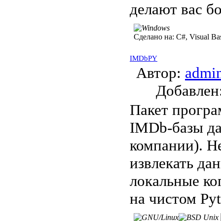
делают вас б
Сделано на:
C#, Visual B
IMDbPY
Автор:
admi
Добавле
Пакет програ
IMDb-базы да
компании). Н
извлекать да
локальные ко
на чистом Py