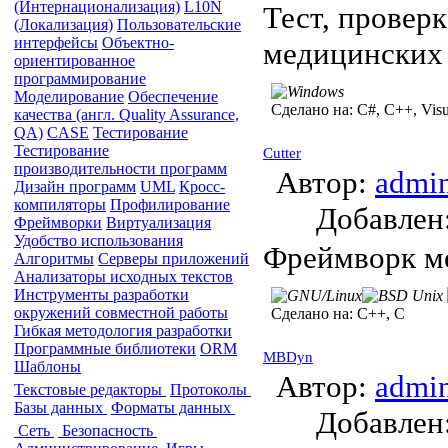
(Интернационализация)
L10N
Тест, проверк
(Локализация)
Пользовательские
интерфейсы
Объектно-
медицинских 
ориентированное
программирование
Моделирование
Обеспечение
Сделано на:
C#, C++, Visu
качества (англ. Quality Assurance,
QA)
CASE
Тестирование
Тестирование
Cutter
производительности программ
Автор:
admi
Дизайн программ
UML
Кросс-
компиляторы
Профилирование
Добавле
Фреймворки
Виртуализация
Удобство использования
Фреймворк мо
Алгоритмы
Серверы приложений
Анализаторы исходных текстов
Инструменты разработки
окружений совместной работы
Сделано на:
C++, C
Гибкая методология разработки
Программные библиотеки
ORM
MBDyn
Шаблоны
Автор:
admi
Текстовые редакторы
Протоколы
Базы данных
Форматы данных
Добавле
Сеть
Безопасность