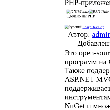
PHP-приложен
Сделано на:
PHP
SharpDevelop
Автор:
admi
Добавле
Это open-sou
программ на C
Также поддер
ASP.NET MVC 
поддерживает
инструментам
NuGet и множ