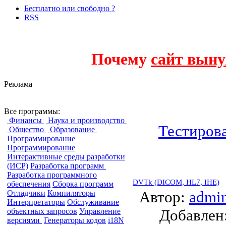
Бесплатно или свободно ?
RSS
Почему
сайт выну
Реклама
Тестирование
Все программы:
Финансы
Наука и производство
Тестиров
Общество
Образование
Программирование
Программирование
Интерактивные среды разработки
(ИСР)
Разработка программ
Разработка программного
DVTk (DICOM, HL7, IHE)
обеспечения
Сборка программ
Автор:
admi
Отладчики
Компиляторы
Интерпретаторы
Обслуживание
Добавле
объектных запросов
Управление
версиями
Генераторы кодов
i18N