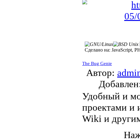
Сделано на:
JavaScript, P
The Bug Genie
Автор:
admi
Добавле
Удобный и мо
проектами и и
Wiki и други
Наж