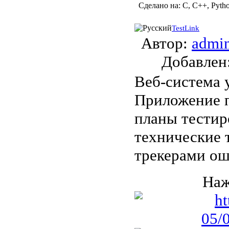
Сделано на:
C, C++, Pyth
TestLink
Автор:
admi
Добавле
Веб-система 
Приложение п
планы тестир
технические 
трекерами ош
Наж