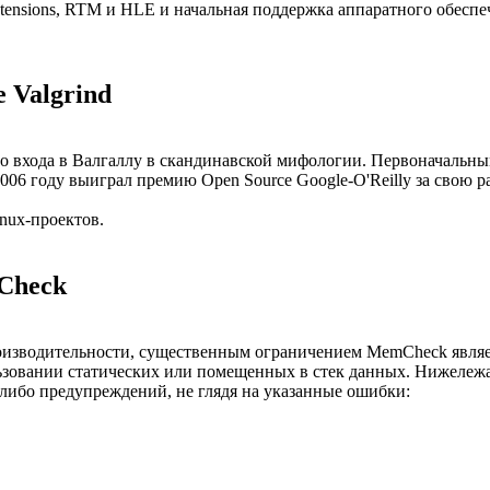
 Extensions, RTM и HLE и начальная поддержка аппаратного обес
 Valgrind
ого входа в Валгаллу в скандинавской мифологии. Первоначальны
06 году выиграл премию Open Source Google-O'Reilly за свою ра
inux-проектов.
Check
изводительности, существенным ограничением MemCheck являет
зовании статических или помещенных в стек данных. Нижележ
либо предупреждений, не глядя на указанные ошибки: