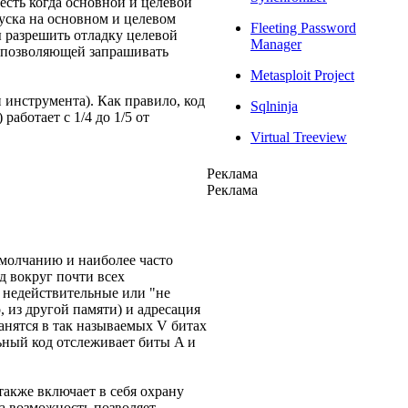
 есть когда основной и целевой
уска на основном и целевом
Fleeting Password
 разрешить отладку целевой
Manager
, позволяющей запрашивать
Metasploit Project
 инструмента). Как правило, код
Sqlninja
аботает c 1/4 до 1/5 от
Virtual Treeview
Реклама
Реклама
умолчанию и наиболее часто
 вокруг почти всех
 недействительные или "не
 из другой памяти) и адресация
анятся в так называемых V битах
ьный код отслеживает биты A и
также включает в себя охрану
а возможность позволяет