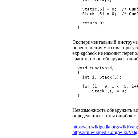
    Static[5] = 0;  /* Оши
    Stack [5] = 0;  /* Оши
    return 0;
  }
Экспериментальный инструмен
переполнения массива, при ус
exp-sgcheck не находит переп
границ, но он обнаружит ошиб
  void func(void)
  {
    int i, Stack[5];
    for (i = 0; i <= 5; i+
        Stack [i] = 0;    
  }
Невозможность обнаружить все
определенные типы ошибок сте
https://en.wikipedia.org/wiki/Valg
https://ru.wikipedia.org/wiki/Valg