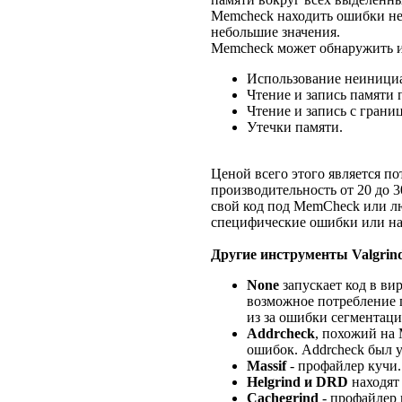
Memcheck находить ошибки нес
небольшие значения.
Memcheck может обнаружить и
Использование неиници
Чтение и запись памяти 
Чтение и запись с грани
Утечки памяти.
Ценой всего этого является п
производительность от 20 до 3
свой код под MemCheck или лю
специфические ошибки или на
Другие инструменты Valgrin
None
запускает код в ви
возможное потребление п
из за ошибки сегментаци
Addrcheck
, похожий на
ошибок. Addrcheck был уд
Massif
- профайлер кучи.
Helgrind и DRD
находят 
Cachegrind
- профайлер 