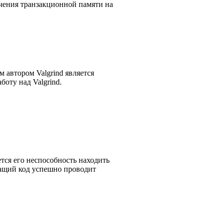
печения транзакционной памяти на
м автором Valgrind является
боту над Valgrind.
ся его неспособность находить
ащий код успешно проводит