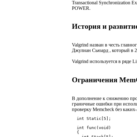
Transactional Synchronization
POWER.
История и развитие
Valgrind назван в честь главн
Джулиан Сьюард , который в 20
Valgrind используется в ряде L
Ограничения Mem
В дополнение к снижению про
граничные ошибки при исполь
проверку Memcheck без каких-
  int Static[5];
  int func(void)
  {
    int Stack[5];