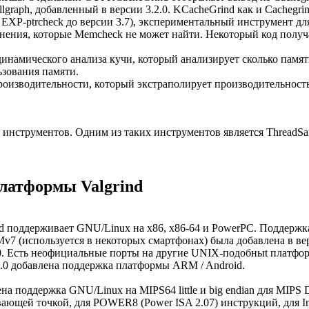
llgraph, добавленный в версии 3.2.0. KCacheGrind как и Cachegrin
XP-ptrcheck до версии 3.7), экспериментальный инструмент для
нения, которые Memcheck не может найти. Некоторый код получ
инамического анализа кучи, который анализирует сколько памяти
ьзования памяти.
роизводительности, который экстраполирует производительност
инструментов. Одним из таких инструментов является ThreadSani
латформы Valgrind
rind поддерживает GNU/Linux на x86, x86-64 и PowerPC. Поддерж
v7 (используется в некоторых смартфонах) была добавлена в вер
.0. Есть неофициальные порты на другие UNIX-подобныt платфо
7.0 добавлена поддержка платформы ARM / Android.
ена поддержка GNU/Linux на MIPS64 little и big endian для MIPS
ающей точкой, для POWER8 (Power ISA 2.07) инструкций, для Int