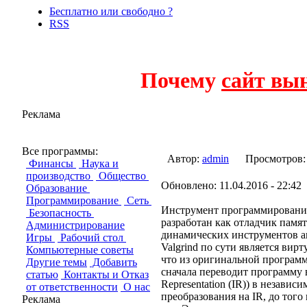
Бесплатно или свободно ?
RSS
Почему
сайт вы
Реклама
Valgrind
Все программы:
Автор:
admin
Просмотро
Финансы
Наука и
производство
Общество
Обновлено: 11.04.2016 - 22:42
Образование
Программирование
Сеть
Инструмент программирования 
Безопасность
разработан как отладчик памят
Администрирование
динамических инструментов ан
Игры
Рабочий стол
Valgrind по сути является ви
Компьютерные советы
что из оригинальной программ
Другие темы
Добавить
сначала переводит программу 
статью
Контакты и Отказ
Representation (IR)) в незави
от ответственности
О нас
преобразования на IR, до того
Реклама