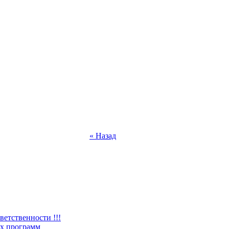
« Назад
ветственности !!!
х программ