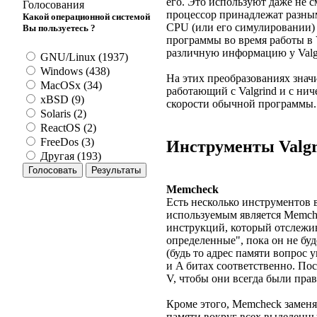
его. Это используют даже не с
Голосования
процессор принадлежат разным
Какой операционной системой
CPU (или его симулировании) 
Вы пользуетесь ?
программы во время работы в
различную информацию у Valg
GNU/Linux (1937)
Windows (438)
На этих преобразованиях значи
MacOSx (34)
работающий с Valgrind и с нич
xBSD (9)
скорости обычной программы.
Solaris (2)
ReactOS (2)
FreeDos (3)
Инструменты Valgr
Другая (193)
Memcheck
Есть несколько инструментов 
используемым является Memch
инструкций, который отслежив
определенные", пока он не бу
(будь то адрес памяти вопрос 
и A битах соответственно. П
V, чтобы они всегда были прави
Кроме этого, Memcheck заменя
памяти вокруг всех выделенны