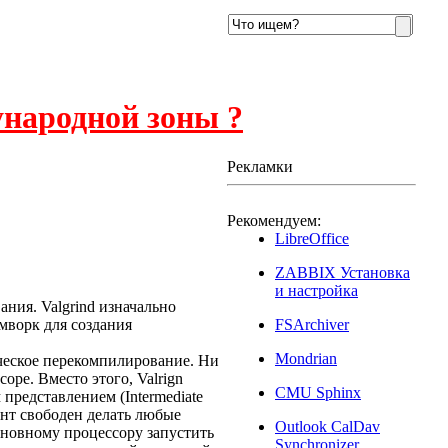
ународной зоны ?
Рекламки
Рекомендуем:
LibreOffice
ZABBIX Установка
и настройка
ния. Valgrind изначально
мворк для создания
FSArchiver
Mondrian
ческое перекомпилирование. Ни
ре. Вместо этого, Valrign
CMU Sphinx
редставлением (Intermediate
ент свободен делать любые
Outlook CalDav
основному процессору запустить
Synchronizer