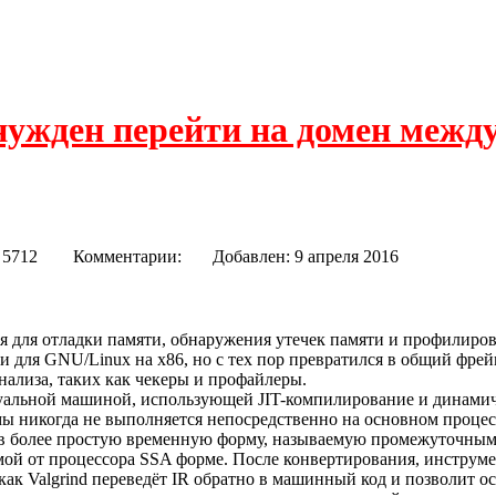
нужден перейти на домен межд
в: 5712
Комментарии:
Добавлен: 9 апреля 2016
для отладки памяти, обнаружения утечек памяти и профилирова
и для GNU/Linux на x86, но с тех пор превратился в общий фрей
ализа, таких как чекеры и профайлеры.
ртуальной машиной, использующей JIT-компилирование и динами
ы никогда не выполняется непосредственно на основном процессо
в более простую временную форму, называемую промежуточным п
симой от процессора SSA форме. После конвертирования, инструм
 как Valgrind переведёт IR обратно в машинный код и позволит 