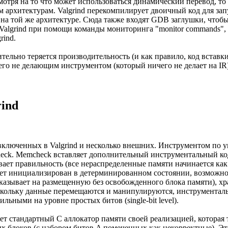
мотря на то что может использоваться динамический перевод, то
 архитектурам. Valgrind перекомпилирует двоичный код для зап
на той же архитектуре. Сюда также входят GDB заглушки, чтобы
 Valgrind при помощи команды мониторинга "monitor commands"
rind.
тельно теряется производительность (и как правило, код вставки
его не делающим инструментом (который ничего не делает на IR) р
ind
включенных в Valgrind и несколько внешних. Инструментом по 
eck. Memcheck вставляет дополнительный инструментальный код
ает правильность (все нераспределенные памяти начинается как
дет инициализирован в детерминированном состоянии, возможно,
указывает на размещенную без освобожденного блока памяти), хр
оскольку данные перемещаются и манипулируются, инструментал
льными на уровне простых битов (single-bit level).
ет стандартный C аллокатор памяти своей реализацией, которая 
х блоков (с набором битов A помеченных как некорректные). Эт