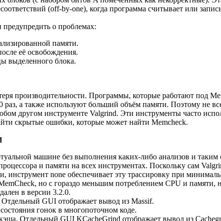
оответствий (off-by-one), когда программа считывает или запис
 предупредить о проблемах:
ализированной памяти.
после её освобождения.
цы выделенного блока.
отеря производительности. Программы, которые работают под M
0 раз, а также используют больший объём памяти. Поэтому не вс
бом другом инструменте Valgrind. Эти инструменты часто испо
йти скрытые ошибки, которые может найти Memcheck.
d
ртуальной машине без выполнения каких-либо анализов и таким
роцессора и памяти на всех инструментах. Поскольку сам Valgri
и, инструмент none обеспечивает эту трассировку при минималь
 MemCheck, но с гораздо меньшим потреблением CPU и памяти, 
ален в версии 3.2.0.
 Отдельный GUI отображает вывод из Massif.
состояния гонок в многопоточном коде.
кэша. Отдельный GUI KCacheGrind отображает вывод из Cachegr