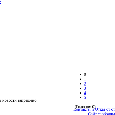
e
0
1
2
3
4
5
 новости запрещено.
(Голосов: 0)
Контакты и Отказ от от
©
Сайт свободны