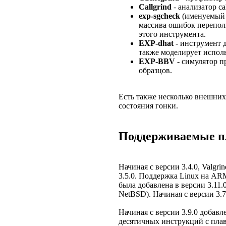
Callgrind
- анализатор ca
exp-sgcheck
(именуемый E
массива ошибок перепол
этого инструмента.
EXP-dhat
- инструмент д
также моделирует испол
EXP-BBV
- симулятор п
образцов.
Есть также несколько внешних 
состояния гонки.
Поддерживаемые п
Начиная с версии 3.4.0, Valg
3.5.0. Поддержка Linux на ARM
была добавлена в версии 3.11
NetBSD). Начиная с версии 3.
Начиная с версии 3.9.0 добавл
десятичных инструкций с плав