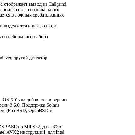
d отображает вывод из Callgrind.
 поиска стека и глобального
ается в ложных срабатываниях
 выделяется и как долго, а
ь из небольшого набора
tizer, другой детектор
ка OS X была добавлена в версии
сии 3.6.0. Поддержка Solaris
рмs (FreeBSD, OpenBSD и
 DSP ASE на MIPS32, для s390x
el AVX2 инструкций, для Intel