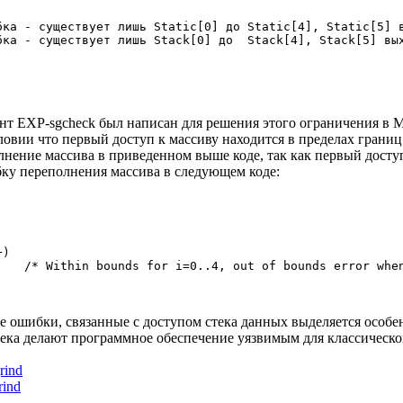
бка - существует лишь Static[0] до Static[4], Static[5] 
бка - существует лишь Stack[0] до  Stack[4], Stack[5] вы
т EXP-sgcheck был написан для решения этого ограничения в 
ловии что первый доступ к массиву находится в пределах границ
олнение массива в приведенном выше коде, так как первый досту
ку переполнения массива в следующем коде:
+)
    /* Within bounds for i=0..4, out of bounds error whe
 ошибки, связанные с доступом стека данных выделяется особен
ка делают программное обеспечение уязвимым для классическог
rind
rind