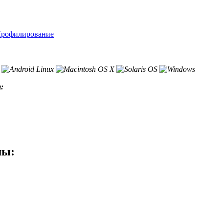
рофилирование
:
мы: