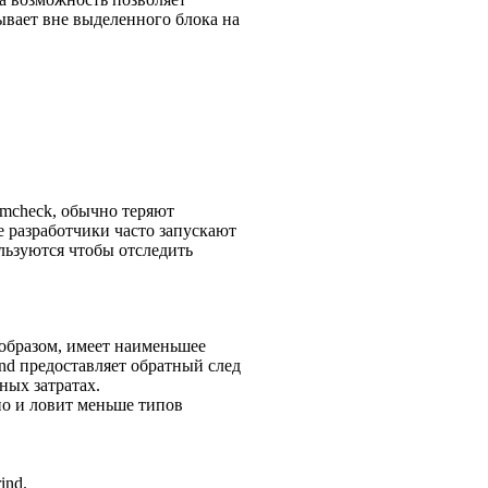
ывает вне выделенного блока на
emcheck, обычно теряют
е разработчики часто запускают
льзуются чтобы отследить
 образом, имеет наименьшее
nd предоставляет обратный след
ных затратах.
но и ловит меньше типов
ind.