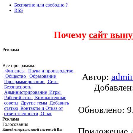
Бесплатно или свободно ?
RSS
Почему
сайт выну
Реклама
SignServer
Все программы:
Финансы
Наука и производство
Автор:
admi
Общество
Образование
Программирование
Сеть
Добавле
Безопасность
Администрирование
Игры
Рабочий стол
Компьютерные
советы
Другие темы
Добавить
Обновлено: 9.
статью
Контакты и Отказ от
ответственности
О нас
Реклама
Голосования
Приложение д
Какой операционной системой Вы