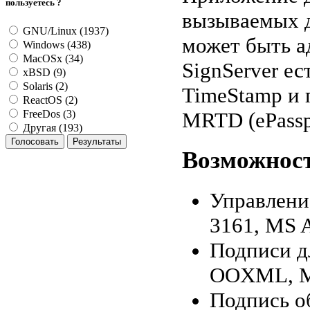
пользуетесь ?
вызываемых д
GNU/Linux (1937)
может быть а
Windows (438)
MacOSx (34)
SignServer е
xBSD (9)
Solaris (2)
TimeStamp и
ReactOS (2)
MRTD (ePassp
FreeDos (3)
Другая (193)
Возможност
Управлени
3161, MS A
Подписи д
OOXML, MR
Подпись о