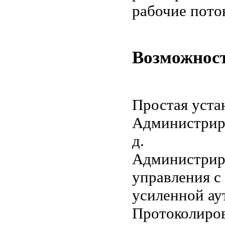
рабочие пото
Возможност
Простая уста
Администриро
д.
Администриро
управления с
усиленной ау
Протоколиров