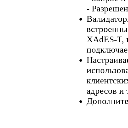
- Разреше
Валидатор
встроенны
XAdES-T, 
подключае
Настраива
использов
клиентски
адресов и т
Дополните