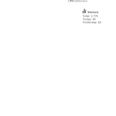
Visitors
Total: 2 775
Today: 45
Yesterday: 62