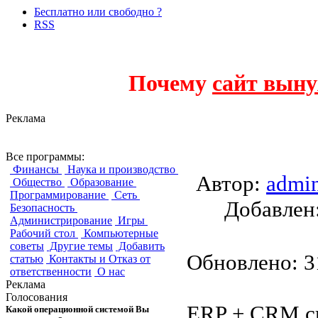
Бесплатно или свободно ?
RSS
Почему
сайт выну
Реклама
SaltOS
Все программы:
Финансы
Наука и производство
Автор:
admi
Общество
Образование
Программирование
Сеть
Добавле
Безопасность
Администрирование
Игры
Рабочий стол
Компьютерные
советы
Другие темы
Добавить
Обновлено: 31
статью
Контакты и Отказ от
ответственности
О нас
Реклама
Голосования
ERP + CRM си
Какой операционной системой Вы