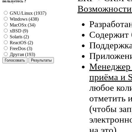
пользуетесь ?
Возможности
GNU/Linux (1937)
Windows (438)
Разработа
MacOSx (34)
xBSD (9)
Содержит 
Solaris (2)
Поддержка
ReactOS (2)
FreeDos (3)
Приложени
Другая (193)
Менеджер 
приёма и 
любое кол
отметить 
(чтобы зап
электронн
на это).