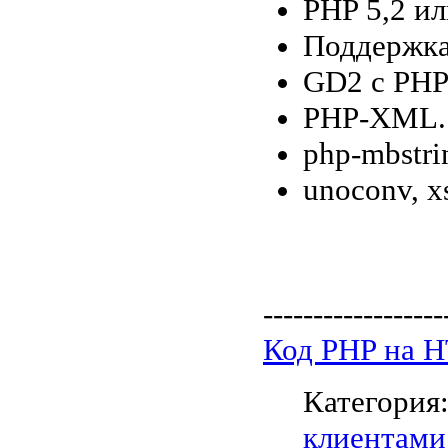
PHP 5,2 ил
Поддержка
GD2 с PHP
PHP-XML.
php-mbstri
unoconv, xs
------------------
Код PHP на 
Категория
клиентами