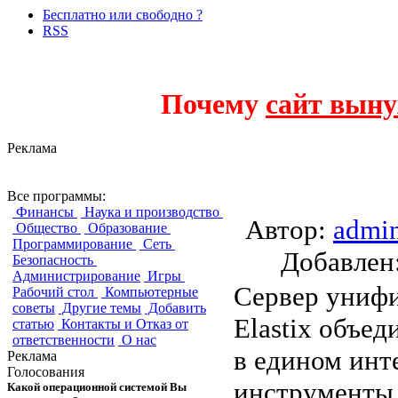
Бесплатно или свободно ?
RSS
Почему
сайт выну
Реклама
Elastix
Все программы:
Финансы
Наука и производство
Автор:
admi
Общество
Образование
Программирование
Сеть
Добавле
Безопасность
Администрирование
Игры
Сервер униф
Рабочий стол
Компьютерные
советы
Другие темы
Добавить
Elastix объе
статью
Контакты и Отказ от
ответственности
О нас
в едином инт
Реклама
Голосования
инструменты
Какой операционной системой Вы