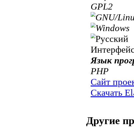
GPL2
Интерфей
Язык прог
PHP
Сайт прое
Скачать El
Другие п