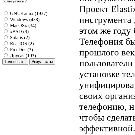
пользуетесь ?
Проект Elast
GNU/Linux (1937)
инструмента д
Windows (438)
MacOSx (34)
этом же году 
xBSD (9)
Solaris (2)
Телефония б
ReactOS (2)
прошлого век
FreeDos (3)
Другая (193)
пользователи
установке те
унифицирова
своих организ
телефонию, н
чтобы сделат
эффективной.