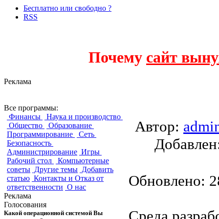
Бесплатно или свободно ?
RSS
Почему
сайт выну
Реклама
Xcode
Все программы:
Финансы
Наука и производство
Автор:
admi
Общество
Образование
Программирование
Сеть
Добавле
Безопасность
Администрирование
Игры
Рабочий стол
Компьютерные
советы
Другие темы
Добавить
Обновлено: 28
статью
Контакты и Отказ от
ответственности
О нас
Реклама
Голосования
Среда разраб
Какой операционной системой Вы