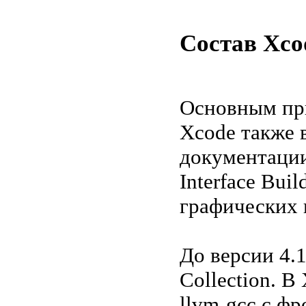
Состав Xco
Основным при
Xcode также 
документации
Interface Bui
графических 
До версии 4.
Collection. В
llvm-gcc с фр