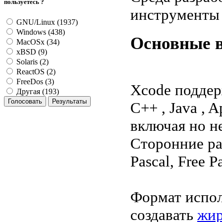
пользуетесь ?
инструменты 
GNU/Linux (1937)
Windows (438)
Основные 
MacOSx (34)
xBSD (9)
Solaris (2)
ReactOS (2)
FreeDos (3)
Xcode поддерж
Другая (193)
C++ , Java , A
включая но не
Сторонние р
Pascal, Free P
Формат испо
создавать
жир