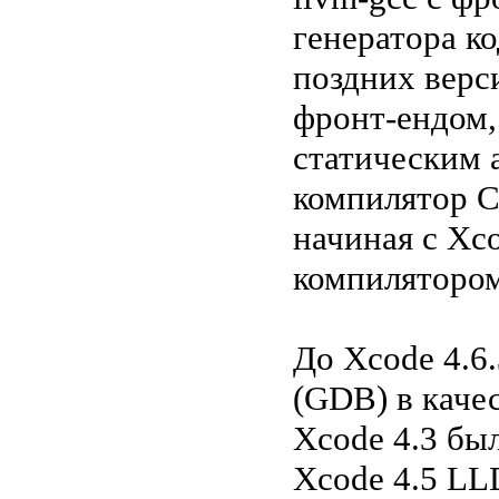
генератора ко
поздних верс
фронт-ендом,
статическим 
компилятор C
начиная с Xc
компилятором
До Xcode 4.6
(GDB) в качес
Xcode 4.3 бы
Xcode 4.5 L