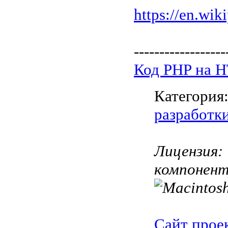
https://en.wik
------------------
Код PHP на 
Категория
разработк
Лицензия:
компонен
Сайт прое