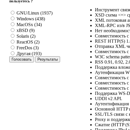
пользуетесь ?
Инструмент связ
GNU/Linux (1937)
XSD схема <=> с
Windows (438)
XML потоковая а
MacOSx (34)
XML-RPC из/в JS
xBSD (9)
Нет необходимост
Совместимость с
Solaris (2)
REST HTTP(S) 1.0
ReactOS (2)
Отправка XML че
FreeDos (3)
Совместимость с WS
Другая (193)
W3C schema patterns
RSS 0.91, 0.92, 2
Поддержка вложе
Аутенфикация WS
Совместимость с W
Совместимость с 
Совместимость с 
Поддержка WS-Di
UDDI v2 API.
Аутентификация
Основной HTTP и
SSL/TLS связи с
Proxy и поддержк
Сжатие (HTTP (S)
Поддержка IPv4 и