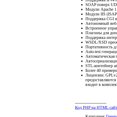
SOAP поверх UD
Модули Apache 1.
Модули IIS (ISAPI
Поддержка CGI и
Автономный веб-
Встроенное упра
Плагины для доп
Поддержка интер
WSDL/XSD преобр
Портативность дл
Auto-test генера
Автоматическая 
Автосериализаци
STL-контейнер а
Более 40 пример
Лицензии: GPLv2,
предоставляются 
входит в комплек
------------------------
Код PHP на HTML сай
Категория:
Генер