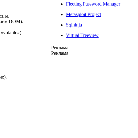
Fleeting Password Manager
Metasploit Project
сны.
нием DOM).
Sqlninja
volatile»).
Virtual Treeview
Реклама
Реклама
е).