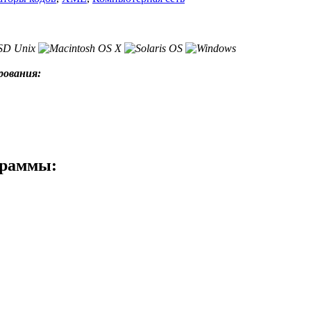
рования:
граммы: