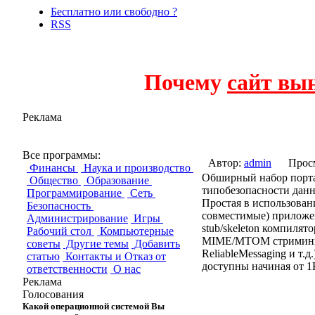
Бесплатно или свободно ?
RSS
Почему
сайт вы
Реклама
GSOAP
Все программы:
Автор:
admin
Прос
Финансы
Наука и производство
Обширный набор порта
Общество
Образование
типобезопасности дан
Программирование
Сеть
Простая в использова
Безопасность
совместимые) приложе
Администрирование
Игры
stub/skeleton компиля
Рабочий стол
Компьютерные
MIME/MTOM стриминг, 
советы
Другие темы
Добавить
ReliableMessaging и т
статью
Контакты и Отказ от
доступны начиная от 1
ответственности
О нас
Реклама
Голосования
Какой операционной системой Вы