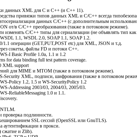
ки данных XML для C и C++ (и C++ 11).
редства привязки типов данных XML и C/C++ всегда типобезопа
втосериализация данных C/C++ (с дополнительным использова
ON от/в C/C++ преобразования (также в потоковом режиме).
и изменять C/C++ типы для сериализации (не объявлять тип как «
 WSDL 1.1, WSDL 2.0, SOAP 1.1, SOAP 1.2.
/1.1 операции (GET,PUT,POST etc) для XML, JSON и т.д.
рез сокеты, файлы FD и потоки C++.
-I Basic Profile 1.0a, 1.1 и 1.2
 for data binding full test pattern coverage.
.0 XML support
ний для MIME и MTOM (также в потоковом режиме).
-Security XML, подписи, шифрования (также в потоковом режим
S-Policy 1.2, 1.5 и WS-SecurityPolicy 1.2
WS-Addressing 2003/03, 2004/03, 2005/03.
WS-ReliableMessaging 1.0 и 1.1.
scovery.
 NTLM.
 проверка подлинности.
 кешированием SSL сессий (OpenSSL или GnuTLS).
а аутентификации в прокси.
 сжатие и Zlib).
 IPv6, TCP и UDP.