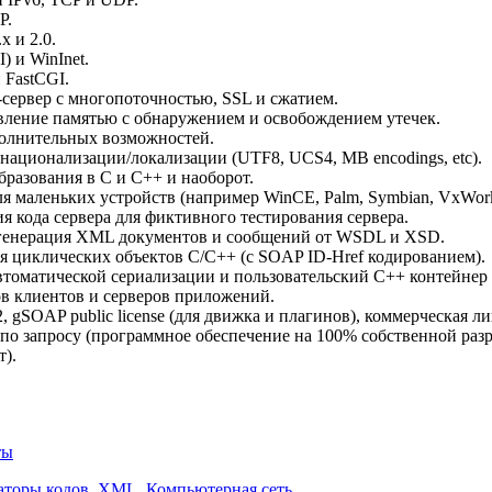
P.
x и 2.0.
) и WinInet.
 FastCGI.
сервер с многопоточностью, SSL и сжатием.
вление памятью с обнаружением и освобождением утечек.
олнительных возможностей.
национализации/локализации (UTF8, UCS4, MB encodings, etc).
азования в C и C++ и наоборот.
я маленьких устройств (например WinCE, Palm, Symbian, VxWorks
ция кода сервера для фиктивного тестирования сервера.
генерация XML документов и сообщений от WSDL и XSD.
я циклических объектов C/C++ (с SOAP ID-Href кодированием).
втоматической сериализации и пользовательский C++ контейнер
ов клиентов и серверов приложений.
 gSOAP public license (для движка и плагинов), коммерческая л
по запросу (программное обеспечение на 100% собственной разр
т).
ты
аторы кодов
,
XML
,
Компьютерная сеть