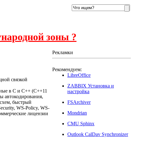
ународной зоны ?
Рекламки
Рекомендуем:
015
LibreOffice
щной связкой
ZABBIX Установка и
ные в C и C++ (C++11
настройка
ы автокодирования,
 схем, быстрый
FSArchiver
rity, WS-Policy, WS-
Mondrian
Коммерческие лицензии
CMU Sphinx
Outlook CalDav Synchronizer