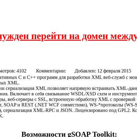
нужден перейти на домен межд
мотров: 4102
Комментарии:
Добавлен: 12 февраля 2
тивных C и C++ программ для разработки XML веб-служб с мо
ных XML.
нии сериализация XML позволяет напрямую встраивать XML-дан
ния. Включает в себя связывание WSDL/XSD схем и инструмент
торы, веб-серверы с SSL, встроенную обработку XML с проверкой
SOAP и REST (.NET WCF совместимо), WS-*протоколы (WS-Secu
.д.), сериализация XML-RPC и JSON. Лицензировано под GPL2. 
К.
Возможности gSOAP Toolkit: