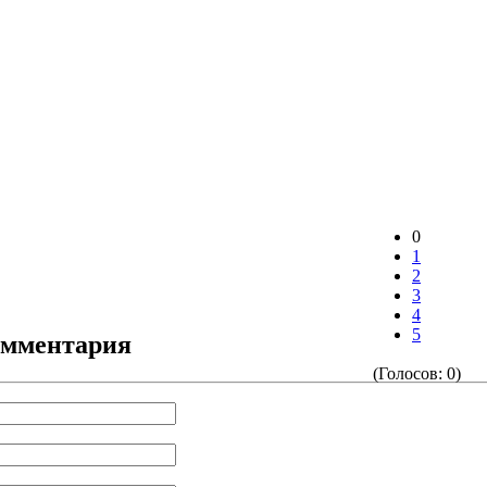
0
1
2
3
4
5
омментария
(Голосов: 0)