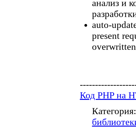
анализ и 
разработки
auto-update
present requ
overwritten
------------------
Код PHP на 
Категория
библиотек