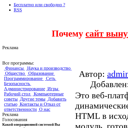
Бесплатно или свободно ?
RSS
Почему
сайт выну
Реклама
xxm
Все программы:
Финансы
Наука и производство
Автор:
admi
Общество
Образование
Программирование
Сеть
Добавле
Безопасность
Администрирование
Игры
Это веб-платф
Рабочий стол
Компьютерные
советы
Другие темы
Добавить
динамические
статью
Контакты и Отказ от
ответственности
О нас
HTML в исход
Реклама
Голосования
модуль, готов
Какой операционной системой Вы