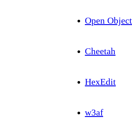
Open Objec
Cheetah
HexEdit
w3af