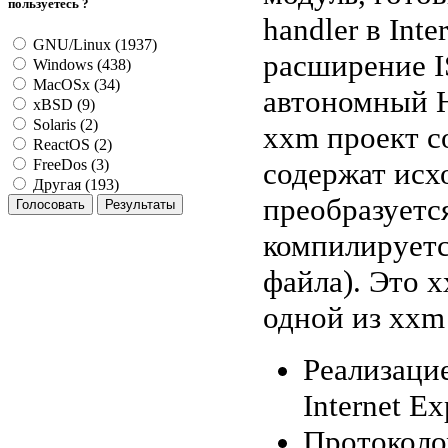
пользуетесь ?
handler в Inte
GNU/Linux (1937)
расширение I
Windows (438)
MacOSx (34)
автономный H
xBSD (9)
Solaris (2)
xxm проект с
ReactOS (2)
содержат исх
FreeDos (3)
Другая (193)
преобразуетс
компилируетс
файла). Это 
одной из xxm
Реализацие
Internet Ex
Протоколо