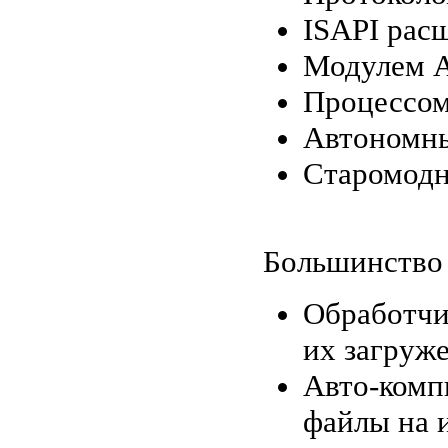
ISAPI расш
Модулем A
Процессом
Автономны
Старомодн
Большинство 
Обработчи
их загруж
Авто-комп
файлы на 