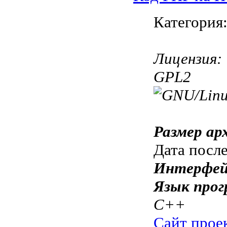
Категория
Лицензия:
GPL2
Размер ар
Дата посл
Интерфей
Язык прог
C++
Сайт прое