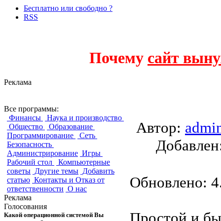
Бесплатно или свободно ?
RSS
Почему
сайт выну
Реклама
Leafpad
Все программы:
Финансы
Наука и производство
Автор:
admi
Общество
Образование
Программирование
Сеть
Добавле
Безопасность
Администрирование
Игры
Рабочий стол
Компьютерные
советы
Другие темы
Добавить
Обновлено: 4.
статью
Контакты и Отказ от
ответственности
О нас
Реклама
Голосования
Простой и бы
Какой операционной системой Вы