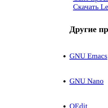
Скачать Le
Другие п
GNU Emacs
GNU Nano
QEdit