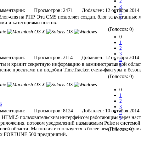
2
3
мментарии:
Просмотров: 2471
Добавлен: 12 октября 
4
блог-cms на PHP. Эта CMS позволяет создать блог за считанные 
5
ами и категориями постов.
(Голосов: 0)
0
1
2
3
мментарии:
Просмотров: 2114
Добавлен: 12 октября 
4
кты и хранит секретную информацию в административной обла
5
ление проектами ни подобии TimeTracker, счета-фактуры и безо
(Голосов: 0)
0
1
2
S
3
мментарии:
Просмотров: 8124
Добавлен: 10 октября 
4
 HTML5 пользовательским интерфейсом работающим через нас
5
приложения, потоком уведомлений называемым Pulse и системой
очей области. Магнолия используется в более чем 100 странах м
(Голосов: 0)
их FORTUNE 500 предприятий.