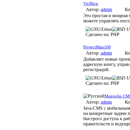
VicBlog
Автор:
admin
Ко
Это простая и мощная 
можете управлять пост
Сделано на:
PHP
ProjectMan100
Автор:
admin
Ко
Добавляет новые прое
адресную книгу, управ
регистраций.
Сделано на:
PHP
Magnolia CM
Автор:
admin
Ко
Java-CMS с мобильным
на конкретные задачи 
быстрого доступа к раб
правительств и ведущ