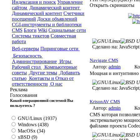
Индексация и поиск
Управление
Открыть скриншоты
сайтом
Динамический контент
Динамический контент
Счетчики
посещений
Доски объявлений
CGI-инструменты и библиотеки
CMS
Блоги
Wiki
Социальные сети
Системы тикетов
Совместная
работа
Сделано на:
JavaScript
Веб-серверы
Пиринговые сети
Безопасность
Navigate CMS
Администрирование
Игры
Автор:
admin
Ко
Рабочий стол
Компьютерные
советы
Другие темы
Добавить
Мощная и интуитивно 
статью
Контакты и Отказ от
ответственности
О нас
Сделано на:
JavaScrip
Реклама
Голосования
Какой операционной системой Вы
KrisonAV CMS
пользуетесь ?
Автор:
admin
Ко
CMS которая позволяет 
GNU/Linux (1937)
экстремальную мощност
Windows (438)
файлами проекта Codec
MacOSx (34)
xBSD (9)