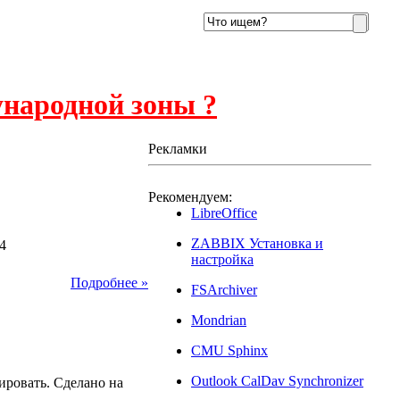
ународной зоны ?
Рекламки
Рекомендуем:
LibreOffice
ZABBIX Установка и
я 2014
настройка
Подробнее »
FSArchiver
Mondrian
CMU Sphinx
2014
Outlook CalDav Synchronizer
ировать. Сделано на