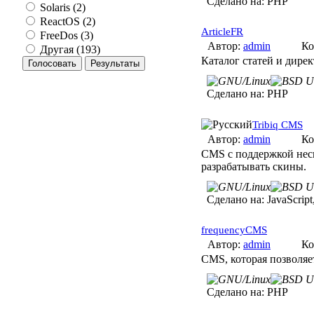
Сделано на:
PHP
Solaris (2)
ReactOS (2)
ArticleFR
FreeDos (3)
Автор:
admin
Ко
Другая (193)
Каталог статей и дире
Сделано на:
PHP
Tribiq CMS
Автор:
admin
Ко
CMS с поддержкой нес
разрабатывать скины.
Сделано на:
JavaScrip
frequencyCMS
Автор:
admin
Ко
CMS, которая позволяе
Сделано на:
PHP