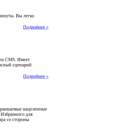
2014
минуты. Вы легко
Подробнее »
2014
сти CMS. Имеет
пасный сценарий
Подробнее »
2014
траиваемые нацеленные
 Избранного для
ира со стороны