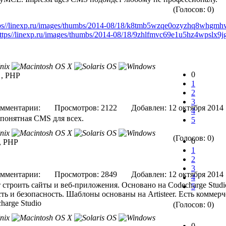
(Голосов: 0)
0
 , PHP
1
2
3
мментарии:
Просмотров: 2122
Добавлен: 12 октября 
4
понятная CMS для всех.
5
(Голосов: 0)
0
t, PHP
1
2
3
мментарии:
Просмотров: 2849
Добавлен: 12 октября 
4
строить сайты и веб-приложения. Основано на Codecharge Studio
5
ь и безопасность. Шаблоны основаны на Artisteer. Есть коммерч
harge Studio
(Голосов: 0)
0