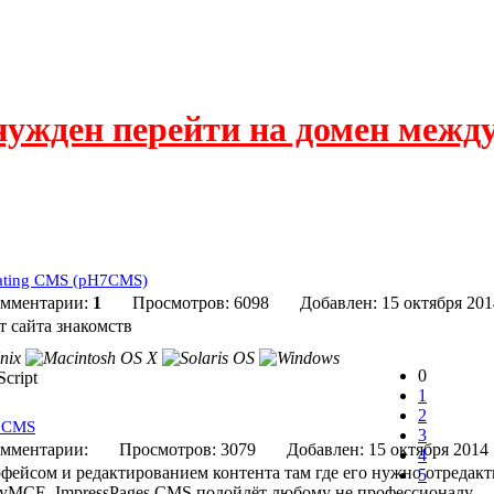
нужден перейти на домен межд
Dating CMS (pH7CMS)
мментарии:
1
Просмотров: 6098
Добавлен: 15 октябр
 сайта знакомств
0
cript
1
2
s CMS
3
мментарии:
Просмотров: 3079
Добавлен: 15 октября 
4
фейсом и редактированием контента там где его нужно отредакт
5
yMCE. ImpressPages CMS подойдёт любому не профессионалу.