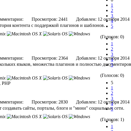
1
2
3
мментарии:
Просмотров: 2441
Добавлен: 12 октября 
4
ктория контента с поддержкой плагинов и шаблонов.
5
(Голосов: 0)
0
1
2
3
мментарии:
Просмотров: 2364
Добавлен: 12 октября 
4
кольких языков, множества плагинов и полностью документиро
5
(Голосов: 0)
5
t, PHP
1
2
3
мментарии:
Просмотров: 2830
Добавлен: 12 октября 
4
т создавать сайты, порталы, блоги и "мини" социальные сети.
5
(Голосов: 1)
0
1