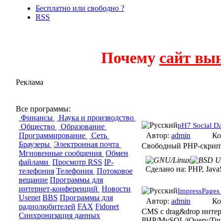
Бесплатно или свободно ?
RSS
Почему
сайт вы
Реклама
CMS/CMF
Все программы:
Финансы
Наука и производство
pH7 Social 
Общество
Образование
Программирование
Сеть
Автор:
admin
Ко
Браузеры
Электронная почта
Свободный PHP-скрипт
Мгновенные сообщения
Обмен
файлами
Просмотр RSS
IP-
Сделано на:
PHP, JavaS
телефония
Телефония
Потоковое
вещание
Программы для
интернет-конференций
Новости
ImpressPage
Usenet
BBS
Программы для
Автор:
admin
Ко
радиолюбителей
FAX
Fidonet
CMS с drag&drop интер
Синхронизация данных
PHP/MySQL/jQuery/Tin