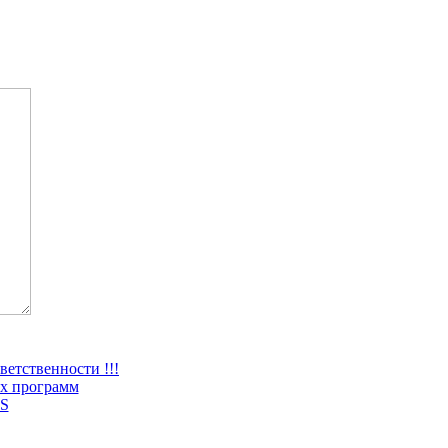
ветственности !!!
х программ
S
2012 –
2026