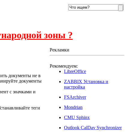
ународной зоны ?
Рекламки
Рекомендуем:
14
LibreOffice
нить документы не в
канируйте документы
ZABBIX Установка и
настройка
ент с значками и
FSArchiver
Mondrian
станавливайте теги
CMU Sphinx
Outlook CalDav Synchronizer