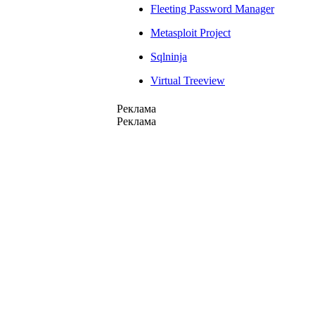
Fleeting Password Manager
Metasploit Project
Sqlninja
Virtual Treeview
Реклама
Реклама