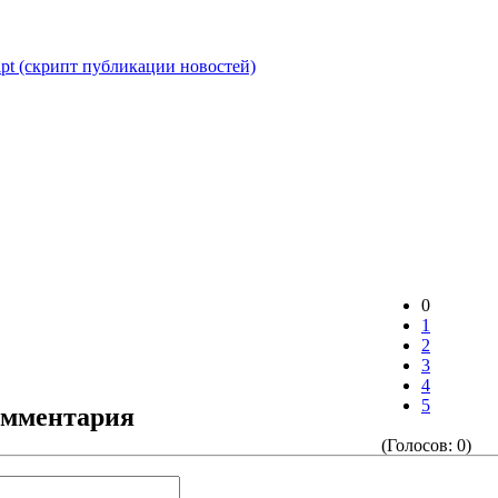
ript (скрипт публикации новостей)
0
1
2
3
4
5
омментария
(Голосов: 0)