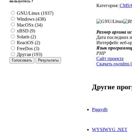
пользуетесь ?
Категория:
CMS/
GNU/Linux (1937)
Windows (438)
MacOSx (34)
xBSD (9)
Размер архива и
Solaris (2)
Дата последних 
Интерфейс
веб-о
ReactOS (2)
Язык программи
FreeDos (3)
PHP
Другая (193)
Сайт проекта
Скачать owndms 
Другие про
Piggydb
WYSIWYG .NET