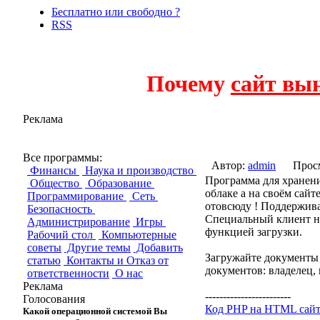
Бесплатно или свободно ?
RSS
Почему
сайт вы
Реклама
owndms
Все программы:
Автор:
admin
Прос
Финансы
Наука и производство
Программа для хранени
Общество
Образование
облаке а на своём сай
Программирование
Сеть
отовсюду ! Поддержива
Безопасность
Специальный клиент не
Администрирование
Игры
функцией загрузки.
Рабочий стол
Компьютерные
советы
Другие темы
Добавить
Загружайте документы 
статью
Контакты и Отказ от
документов: владелец, 
ответственности
О нас
Реклама
------------------------
Голосования
Код PHP на HTML сай
Какой операционной системой Вы