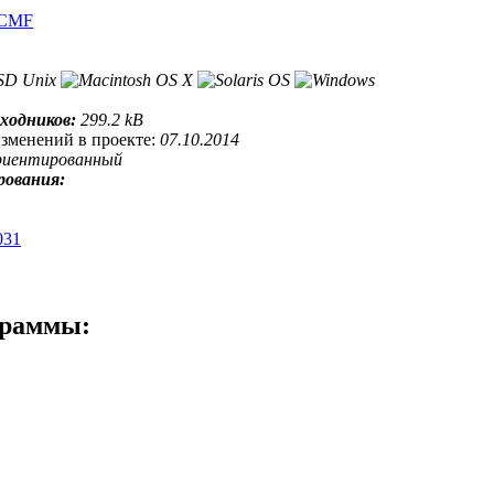
CMF
сходников:
299.2 kB
изменений в проекте:
07.10.2014
риентированный
рования:
031
граммы: