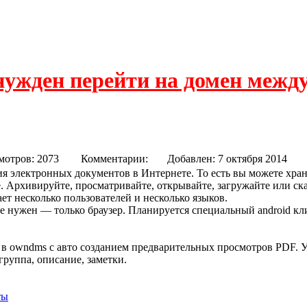
нужден перейти на домен межд
мотров: 2073
Комментарии:
Добавлен: 7 октября 20
я электронных документов в Интернете. То есть вы можете хра
те. Архивируйте, просматривайте, открывайте, загружайте или с
ет несколько пользователей и несколько языков.
 нужен — только браузер. Планируется специальный android кли
в owndms с авто созданием предварительных просмотров PDF. У
группа, описание, заметки.
ты