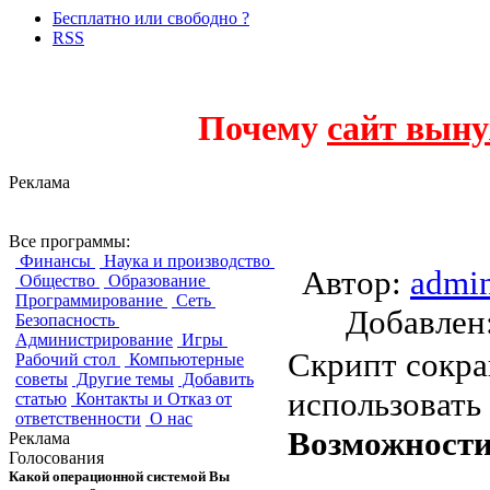
Бесплатно или свободно ?
RSS
Почему
сайт выну
Реклама
POLR URL Shorte
Все программы:
Финансы
Наука и производство
Автор:
admi
Общество
Образование
Программирование
Сеть
Добавле
Безопасность
Администрирование
Игры
Скрипт сокра
Рабочий стол
Компьютерные
советы
Другие темы
Добавить
использовать 
статью
Контакты и Отказ от
ответственности
О нас
Возможности
Реклама
Голосования
Какой операционной системой Вы