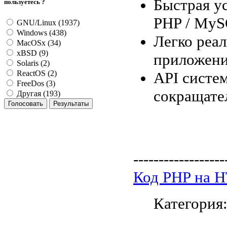
Быстрая у
пользуетесь ?
PHP / MyS
GNU/Linux (1937)
Windows (438)
Легко реа
MacOSx (34)
xBSD (9)
приложени
Solaris (2)
API систе
ReactOS (2)
FreeDos (3)
сокращате
Другая (193)
------------------
Код PHP на 
Категория