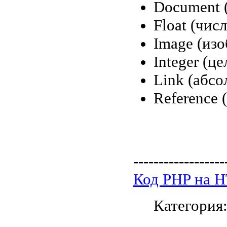
Document 
Float (чис
Image (из
Integer (ц
Link (абс
Reference 
------------------
Код PHP на 
Категория