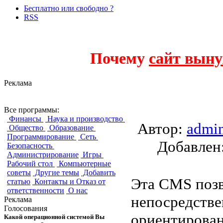
Бесплатно или свободно ?
RSS
Почему
сайт выну
Реклама
easy-CMS
Все программы:
Финансы
Наука и производство
Автор:
admi
Общество
Образование
Программирование
Сеть
Добавле
Безопасность
Администрирование
Игры
Рабочий стол
Компьютерные
советы
Другие темы
Добавить
Эта CMS позв
статью
Контакты и Отказ от
ответственности
О нас
непосредстве
Реклама
Голосования
ориентирова
Какой операционной системой Вы