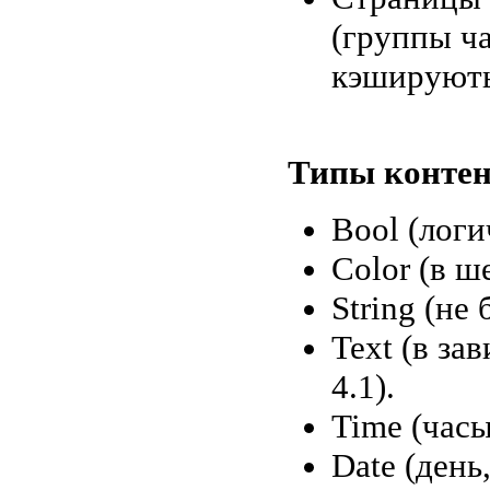
(группы ча
кэширують
Типы контен
Bool (лог
Color (в 
String (не 
Text (в з
4.1).
Time (часы
Date (день,