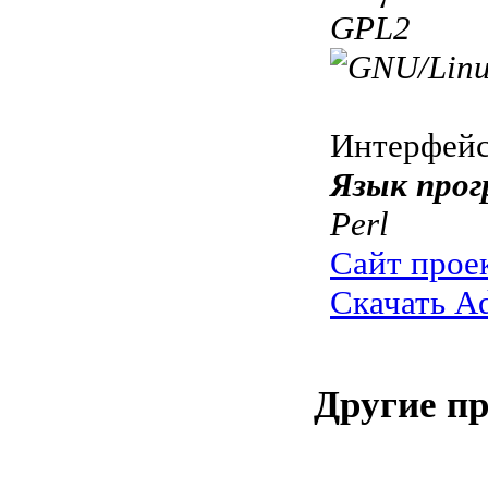
GPL2
Интерфей
Язык прог
Perl
Сайт прое
Скачать A
Другие п