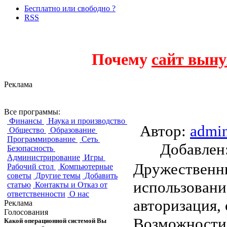
Бесплатно или свободно ?
RSS
Почему
сайт выну
Реклама
Adon Web Content
Все программы:
Финансы
Наука и производство
Автор:
admi
Общество
Образование
Программирование
Сеть
Добавле
Безопасность
Администрирование
Игры
Дружественны
Рабочий стол
Компьютерные
советы
Другие темы
Добавить
использовани
статью
Контакты и Отказ от
ответственности
О нас
авторизация, 
Реклама
Голосования
Возможности
Какой операционной системой Вы