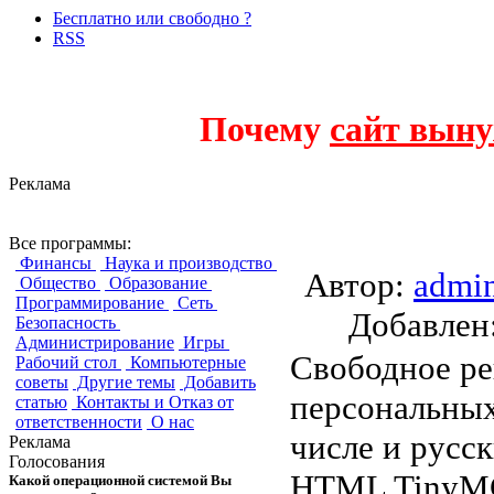
Бесплатно или свободно ?
RSS
Почему
сайт выну
Реклама
doorGets CMS -
Все программы:
Финансы
Наука и производство
Автор:
admi
Общество
Образование
Программирование
Сеть
Добавле
Безопасность
Администрирование
Игры
Свободное ре
Рабочий стол
Компьютерные
советы
Другие темы
Добавить
персональных
статью
Контакты и Отказ от
ответственности
О нас
числе и русск
Реклама
Голосования
HTML TinyMCE
Какой операционной системой Вы