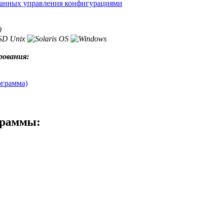
данных управления конфигурациями
0
рования:
ограмма)
граммы: