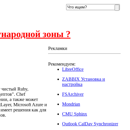
ународной зоны ?
Рекламки
Рекомендуем:
17
LibreOffice
ZABBIX Установка и
настройка
 чистый Ruby,
ептов". Chef
FSArchiver
нии, а также может
Mondrian
ftLayer, Microsoft Azure и
 имеет решения как для
CMU Sphinx
ов.
Outlook CalDav Synchronizer