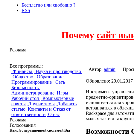
Бесплатно или свободно ?
RSS
Почему
сайт вы
Реклама
Chef (программ
Все программы:
Автор:
admin
Прос
Финансы
Наука и производство
Общество
Образование
Обновлено: 29.01.2017 
Программирование
Сеть
Безопасность
Инструмент управления
Администрирование
Игры
предметно-ориентирова
Рабочий стол
Компьютерные
используется для упро
советы
Другие темы
Добавить
встраиваться в облачн
статью
Контакты и Отказ от
Rackspace для автомат
ответственности
О нас
малых так и для крупн
Реклама
Голосования
Возможности 
Какой операционной системой Вы