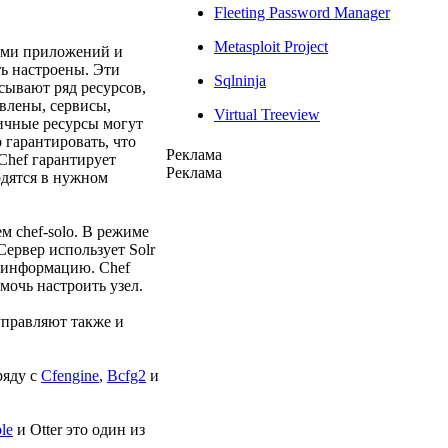
Fleeting Password Manager
Metasploit Project
рами приложений и
ть настроены. Эти
Sqlninja
сывают ряд ресурсов,
влены, сервисы,
Virtual Treeview
ичные ресурсы могут
 гарантировать, что
Реклама
Chef гарантирует
Реклама
одятся в нужном
м chef-solo. В режиме
Сервер использует Solr
у информацию. Chef
мочь настроить узел.
управляют также и
ряду с
Cfengine
,
Bcfg2
и
le
и Otter это один из