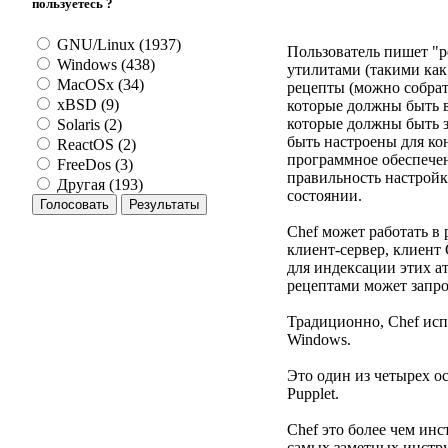
пользуетесь ?
GNU/Linux (1937)
Пользователь пишет "р
Windows (438)
утилитами (такими ка
MacOSx (34)
рецепты (можно собрат
xBSD (9)
которые должны быть в
которые должны быть 
Solaris (2)
быть настроены для ко
ReactOS (2)
программное обеспечен
FreeDos (3)
правильность настройк
Другая (193)
состоянии.
Chef может работать в
клиент-сервер, клиент 
для индексации этих а
рецептами может запро
Традиционно, Chef исп
Windows.
Это один из четырех о
Pupplet.
Chef это более чем ин
самых заметных инстру