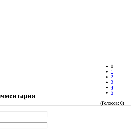
0
1
2
3
4
5
омментария
(Голосов: 0)