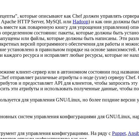
ецепты", которые описывают как Chef должен управлять серве
к Apache HTTP Server, MySQL или
Hadoop
) и как они должны бы
ь вместе как поваренную книгу для упрощения управления) опи
 определенном состоянии: пакеты, которые должны быть устано
запущены или файлы, которые должны быть написаны. Эти разл
нкретных версий программного обеспечения для работы и можно
ие установлено в правильном порядке на основе зависимостей. 
и каждого ресурса и исправляет любые ресурсы, которые не нах
 режиме клиент-сервер или в автономном состоянии под название
Chef отправляет различные атрибуты о ноде (узле) серверу Chef. 
трибутов и предоставляет API для клиентов, чтобы запросить эт
сить эти атрибуты и использовать полученные данные, чтобы по
ользуется для управления GNU/Linux, но более поздние версии 
сновных систем управления конфигурациями для GNU/Linux, на
струмент для управления конфигурациями. На ряду с
Puppet
,
Ansib
ментов отрасли инфраструктура как код.