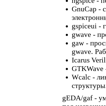
ngspice - 
GnuCap - 
электронн
gspiceui -
gwave - п
gaw - про
gwave. Раб
Icarus Veri
GTKWave -
Wcalc - ли
структуры
gEDA/gaf - 