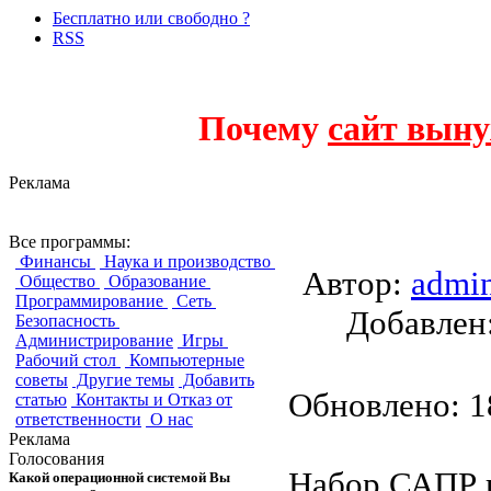
Бесплатно или свободно ?
RSS
Почему
сайт выну
Реклама
gEDA
Все программы:
Финансы
Наука и производство
Автор:
admi
Общество
Образование
Программирование
Сеть
Добавле
Безопасность
Администрирование
Игры
Рабочий стол
Компьютерные
советы
Другие темы
Добавить
Обновлено: 18
статью
Контакты и Отказ от
ответственности
О нас
Реклама
Голосования
Набор САПР 
Какой операционной системой Вы