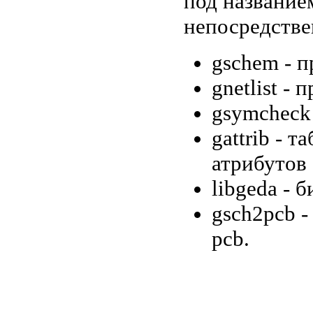
под название
непосредстве
gschem - п
gnetlist -
gsymcheck 
gattrib - 
атрибутов 
libgeda - 
gsch2pcb 
pcb.