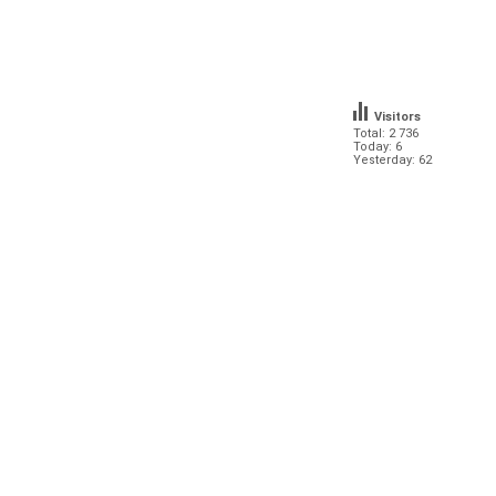
Visitors
Total: 2 736
Today: 6
Yesterday: 62