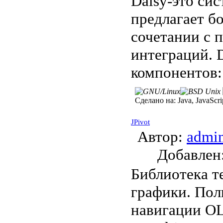
Daisy-это си
предлагает б
сочетании с 
интеграций. 
компонентов:
Сделано на:
Java, JavaSc
JPivot
Автор:
admi
Добавле
Библиотека т
графики. Пол
навигации OLA