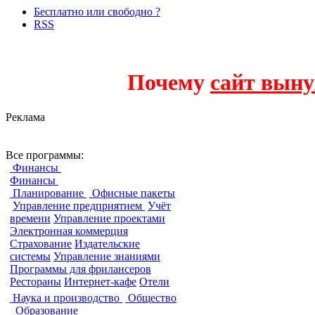
Бесплатно или свободно ?
RSS
Почему
сайт выну
Реклама
Финансы и про
Все программы:
Финансы
Финансы
Планирование
Офисные пакеты
Управление предприятием
Учёт
времени
Управление проектами
Электронная коммерция
Страхование
Издательские
системы
Управление знаниями
Программы для фрилансеров
Рестораны
Интернет-кафе
Отели
Наука и производство
Общество
Образование