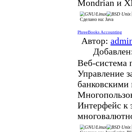
Mondrian и X
Сделано на:
Java
PhreeBooks Accounting
Автор:
admi
Добавле
Веб-система 
Управление з
банковскими 
Многопользов
Интерфейс к 
многовалютно