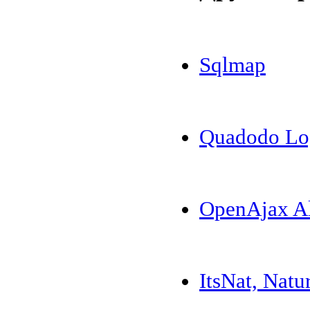
Sqlmap
Quadodo Log
OpenAjax Al
ItsNat, Nat