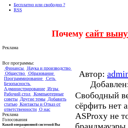
Бесплатно или свободно ?
RSS
Почему
сайт выну
Реклама
ASProxy
Все программы:
Финансы
Наука и производство
Автор:
admi
Общество
Образование
Программирование
Сеть
Добавле
Безопасность
Администрирование
Игры
Свободный ве
Рабочий стол
Компьютерные
советы
Другие темы
Добавить
сёрфить нет 
статью
Контакты и Отказ от
ответственности
О нас
ASProxy не т
Реклама
Голосования
брандмауэры.
Какой операционной системой Вы