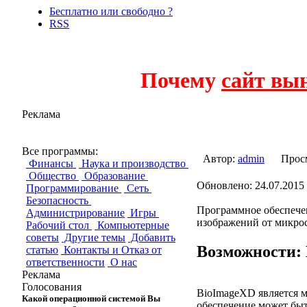
Бесплатно или свободно ?
RSS
Почему
сайт вы
Реклама
BioImageXD
Все программы:
Автор:
admin
Прос
Финансы
Наука и производство
Общество
Образование
Обновлено: 24.07.2015 
Программирование
Сеть
Безопасность
Программное обеспечен
Администрирование
Игры
изображений от микрос
Рабочий стол
Компьютерные
советы
Другие темы
Добавить
Возможности:
статью
Контакты и Отказ от
ответственности
О нас
Реклама
Голосования
BioImageXD является 
Какой операционной системой Вы
обеспечение может быт