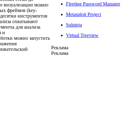
Fleeting Password Manager
е визуализации можно
вых фреймов (key-
Metasploit Project
 десятки инструментов
нализа охватывают
Sqlninja
менты для анализа
м и
Virtual Treeview
аботки можно запустить
бражения
Реклама
зовательский
Реклама