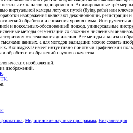
 нескольких каналов одновременно. Анимированные трёхмерны
щью виртуальной камеры летучих путей (flying paths) или ключе
обработки изображения включают деконволюции, регистрации и
логической обработки и снижения уровня шума. Инструменты а
нной и воксельных-обоснованный подход, универсальные инстру
численные методы сегментации со сложным численным анализо
алгоритмом отслеживания движения. Все методы анализа и обр
с тысячами данных, а для методов валидации можно создать изо
ых. BioImageXD имеет интуитивно понятный графический поль
я и обработки изображений научного качества.
ологических изображений.
лиз изображений.
TK
.
VTK
.
n.
ты
нформатика
,
Медицинские научные программы
,
Визуализация