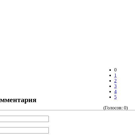
0
1
2
3
4
5
омментария
(Голосов: 0)