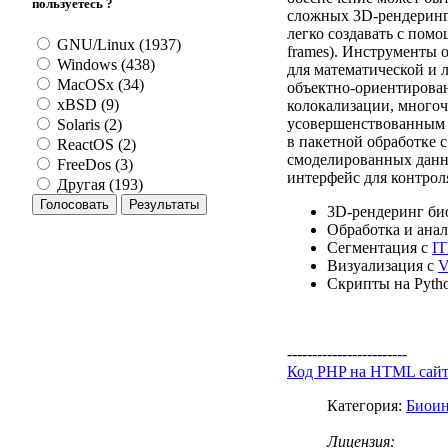
пользуетесь ?
сложных 3D-рендеринг
легко создавать с помо
GNU/Linux (1937)
frames). Инструменты 
Windows (438)
для математической и 
MacOSx (34)
объектно-ориентирова
xBSD (9)
колокализации, много
усовершенствованным 
Solaris (2)
в пакетной обработке 
ReactOS (2)
смоделированных данн
FreeDos (3)
интерфейс для контрол
Другая (193)
3D-рендеринг би
Обработка и ана
Сегментация с
I
Визуализация с
Скрипты на Pytho
------------------------
Код PHP на HTML сай
Категория:
Биои
Лицензия: