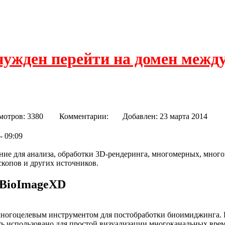
нужден перейти на домен межд
мотров: 3380
Комментарии:
Добавлен: 23 марта 201
- 09:09
ие для анализа, обработки 3D-рендеринга, многомерных, мног
копов и других источников.
 BioImageXD
многоцелевым инструментом для постобработки биоимиджинга.
ь использовано для простой визуализации многоканальных вре