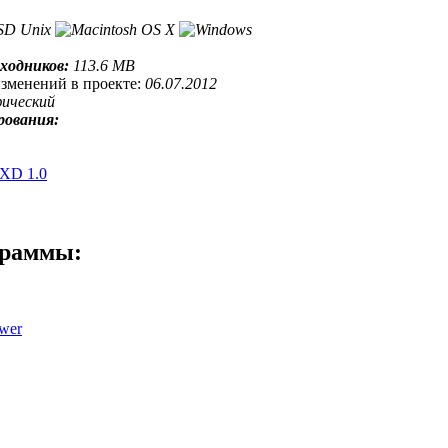
сходников:
113.6 MB
изменений в проекте:
06.07.2012
фический
рования:
eXD 1.0
граммы:
wer