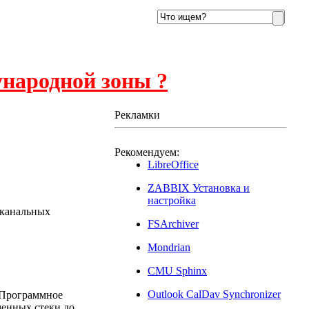
ународной зоны ?
Рекламки
Рекомендуем:
4
LibreOffice
ZABBIX Установка и
настройка
оканальных
FSArchiver
Mondrian
CMU Sphinx
Outlook CalDav Synchronizer
 Программное
менных стеки до