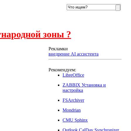
ународной зоны ?
Рекламки
внедрение AI ассистента
2
Рекомендуем:
LibreOffice
ZABBIX Установка и
настройка
FSArchiver
Mondrian
CMU Sphinx
Outlook CalDav Synchronizer