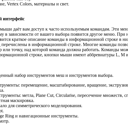
, Vertex Colors, материалы и свет.
й интерфейс
ыши даёт вам доступ к часто используемым командам. Эти мен
му в зависимости от вашего выбора появится другое меню. При 
ится краткое описание команды в информационной строке в ни
д перечислены в информационной строке. Многие команды позв
 или точку, над которой команда должна работать. Команды мо
ормационной строке, кнопки мыши имеют аббревиатуры L, M и
ценный набор инструментов меш и инструментов выбора.
рументы: перемещение, масштабирование, вращение, экструзия, 
ка.
ументы: метла, Plane Cut, Circularise, пересечение множеств, сг
тная маскировка.
кало для симметрического моделирования.
t.
dge Ring и навигационные инструменты.
мотр.