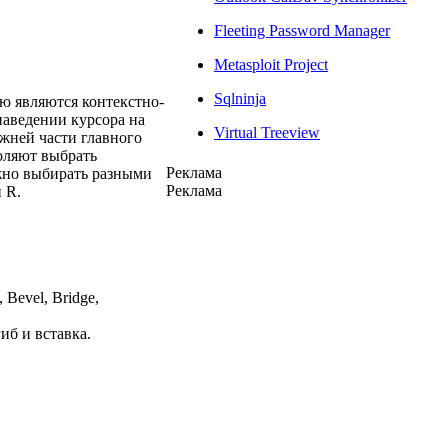
Fleeting Password Manager
Metasploit Project
Sqlninja
ю являются контекстно-
наведении курсора на
Virtual Treeview
жней части главного
оляют выбрать
Реклама
жно выбирать разными
Реклама
 R.
Bevel, Bridge,
иб и вставка.