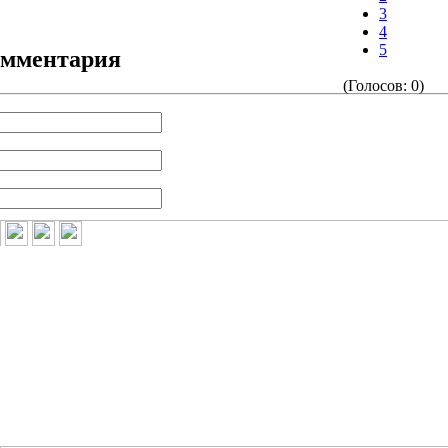
3
4
5
омментария
(Голосов: 0)