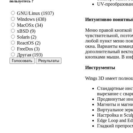
пользуетесь ?
UV-преобразование
GNU/Linux (1937)
Windows (438)
Интуитивно понятны
MacOSx (34)
Меню правой кнопкой м
xBSD (9)
чувствительной, поэто
Solaris (2)
любой пункт меню появ
ReactOS (2)
окна. Варианты коман
FreeDos (3)
дополнительный вектор
Другая (193)
кнопками мыши. В инф
Инструменты
Wings 3D имеет полно
Стандартные инст
вырезание с свар
Продвинутые инстр
Магниты и магни
Виртуальное зер
Настройка и Sculp
Edge Loop and E
Гладкий препрос