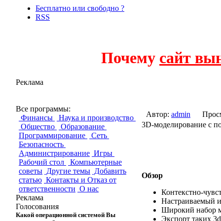
Бесплатно или свободно ?
RSS
Почему
сайт вы
Реклама
Wings 3D
Все программы:
Автор:
admin
Прос
Финансы
Наука и производство
3D-моделирование с по
Общество
Образование
Программирование
Сеть
Безопасность
Администрирование
Игры
Рабочий стол
Компьютерные
советы
Другие темы
Добавить
Обзор
статью
Контакты и Отказ от
ответственности
О нас
Контекстно-чувс
Реклама
Настраиваемый и
Голосования
Широкий набор м
Какой операционной системой Вы
Экспорт таких 3d