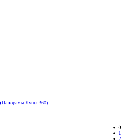
 (Панорамы Луны 360)
0
1
2