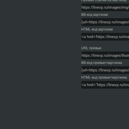
Прямая ссылка на картинку
BB-код картинки
HTML-код картинки
URL превью
BB-код превью+картинка
HTML-код превью+картинка