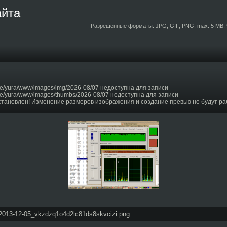
айта
Разрешенные форматы: JPG, GIF, PNG; max: 5 MB; 
e/yura/www/images/img/2026-08/07 недоступна для записи
e/yura/www/images/thumbs/2026-08/07 недоступна для записи
становлен! Изменение размеров изображения и создание превью не будут ра