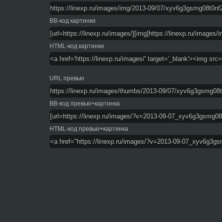
BB-код картинки
HTML-код картинки
URL превью
BB-код превью+картинка
HTML-код превью+картинка