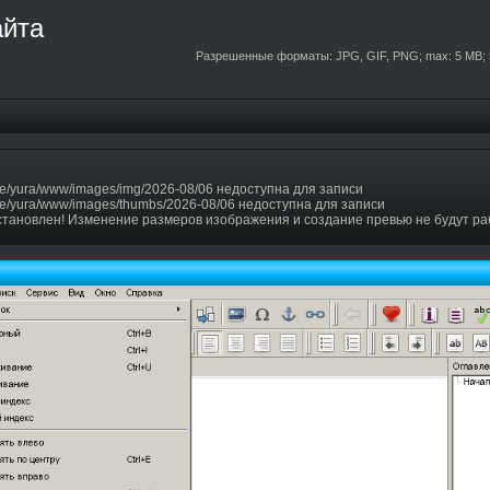
айта
Разрешенные форматы: JPG, GIF, PNG; max: 5 MB; 
e/yura/www/images/img/2026-08/06 недоступна для записи
e/yura/www/images/thumbs/2026-08/06 недоступна для записи
становлен! Изменение размеров изображения и создание превью не будут ра