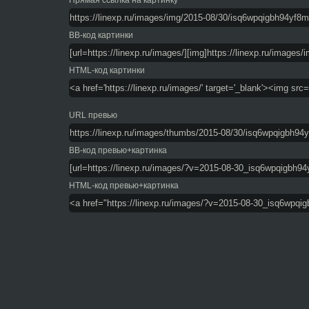
Прямая ссылка на картинку
BB-код картинки
HTML-код картинки
URL превью
BB-код превью+картинка
HTML-код превью+картинка