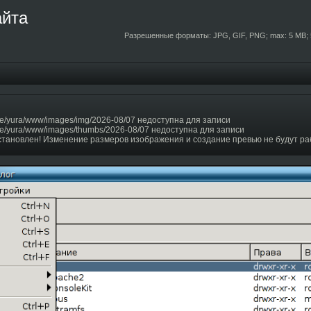
айта
Разрешенные форматы: JPG, GIF, PNG; max: 5 MB; 
e/yura/www/images/img/2026-08/07 недоступна для записи
e/yura/www/images/thumbs/2026-08/07 недоступна для записи
становлен! Изменение размеров изображения и создание превью не будут ра