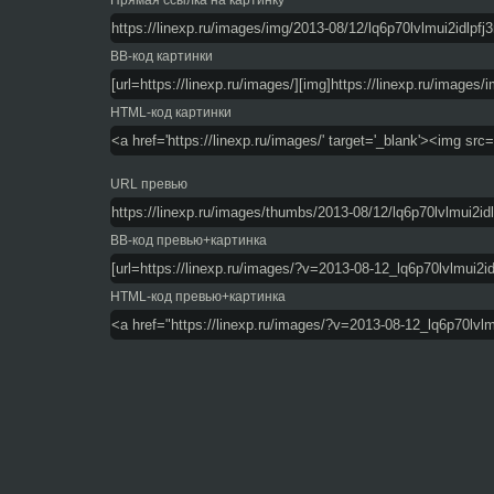
Прямая ссылка на картинку
BB-код картинки
HTML-код картинки
URL превью
BB-код превью+картинка
HTML-код превью+картинка