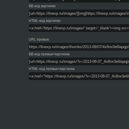
BB-код картинки
HTML-код картинки
URL превью
BB-код превью+картинка
HTML-код превью+картинка