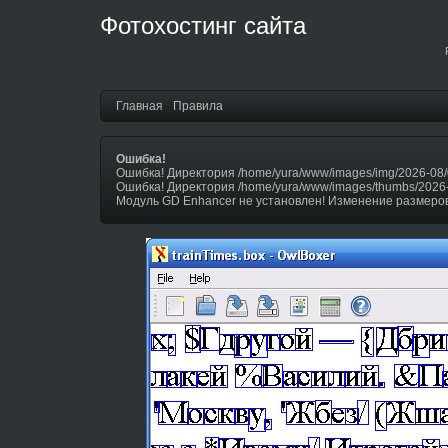
Фотохостинг сайта
Главная
Правила
Ошибка!
Ошибка! Директория /home/yura/www/images/img/2026-08/
Ошибка! Директория /home/yura/www/images/thumbs/2026
Модуль GD Enhancer не установлен! Изменение размеров