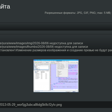
айта
Разрешенные форматы: JPG, GIF, PNG; max: 5 MB; 
e/yura/www/images/img/2026-08/06 недоступна для записи
e/yura/www/images/thumbs/2026-08/06 недоступна для записи
становлен! Изменение размеров изображения и создание превью не будут ра