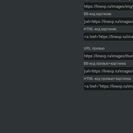
BB-код картинки
HTML-код картинки
URL превью
BB-код превью+картинка
HTML-код превью+картинка