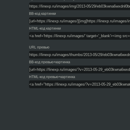
BB-код картинки
HTML-код картинки
URL превью
BB-код превью+картинка
HTML-код превью+картинка