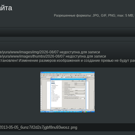
айта
Разрешенные форматы: JPG, GIF, PNG; max: 5 MB; 
e/yura/www/images/img/2026-08/07 недоступна для записи
e/yura/www/images/thumbs/2026-08/07 недоступна для записи
становлен! Изменение размеров изображения и создание превью не будут ра