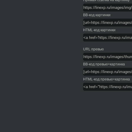
Прямая ссылка на картинку
BB-код картинки
HTML-код картинки
URL превью
BB-код превью+картинка
HTML-код превью+картинка