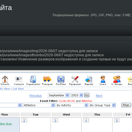
айта
Разрешенные форматы: JPG, GIF, PNG; max: 5 MB; 
e/yura/www/images/img/2026-08/07 недоступна для записи
e/yura/www/images/thumbs/2026-08/07 недоступна для записи
становлен! Изменение размеров изображения и создание превью не будут ра