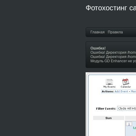
Фотохостинг с
Главная
Правила
Ошибка!
Ошибка! Директория /hom
Ошибка! Директория /hom
Модуль GD Enhancer не у