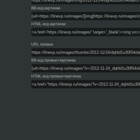
BB-код картинки
HTML-код картинки
URL превью
BB-код превью+картинка
HTML-код превью+картинка