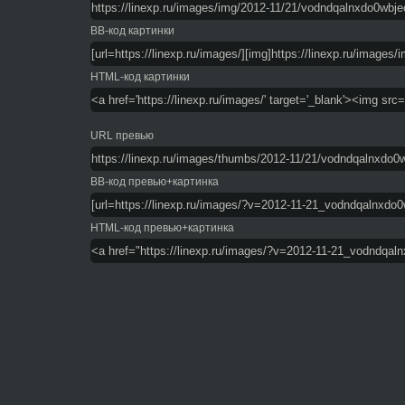
BB-код картинки
HTML-код картинки
URL превью
BB-код превью+картинка
HTML-код превью+картинка